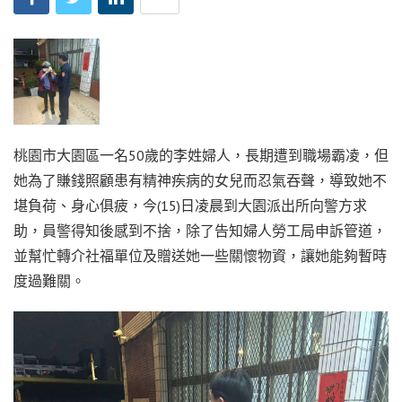
桃園市大園區一名50歲的李姓婦人，長期遭到職場霸凌，但
她為了賺錢照顧患有精神疾病的女兒而忍氣吞聲，導致她不
堪負荷、身心俱疲，今(15)日凌晨到大園派出所向警方求
助，員警得知後感到不捨，除了告知婦人勞工局申訴管道，
並幫忙轉介社福單位及贈送她一些關懷物資，讓她能夠暫時
度過難關。