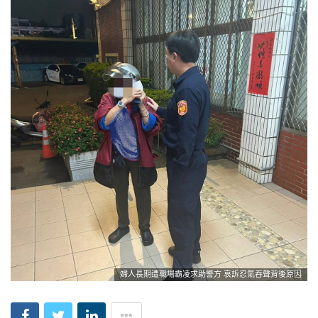
婦人長期遭職場霸凌求助警方 哀訴忍氣吞聲背後原因