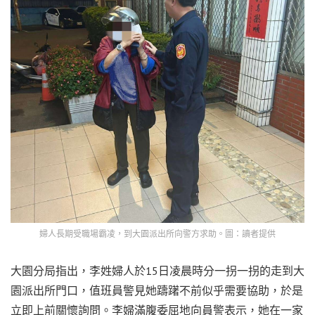
婦人長期受職場霸凌，到大園派出所向警方求助。圖：讀者提供
大園分局指出，李姓婦人於15日凌晨時分一拐一拐的走到大
園派出所門口，值班員警見她躊躇不前似乎需要協助，於是
立即上前關懷詢問。李婦滿腹委屈地向員警表示，她在一家