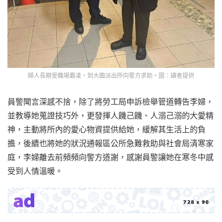
婦人長期受職場霸凌，到大園派出所向警方求助。圖：讀者提供
員警聞言深感不捨，除了將勞工局申訴檢舉管道轉告李婦，
並教導她蒐證技巧外，更發揮人饑己饑、人溺己溺的大愛精
神，主動將所內的愛心物資提供給她，緩解其生活上的負
擔，後續也將她的狀況通報區公所急難救助與社會局清寒家
庭，李婦離去前頻頻向警方道謝，感謝員警讓她在寒冬中感
受到人情溫暖。