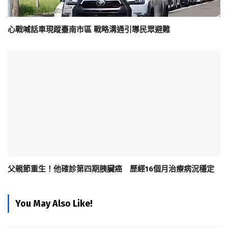
心戰喊話車現蹤臺南市區 戰略溝通引導民眾避難
父親節重生！他確診第四期胰臟癌 歷經16個月治療病況穩定
You May Also Like!