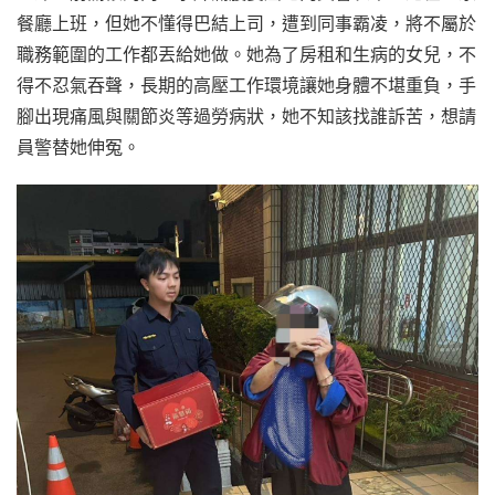
餐廳上班，但她不懂得巴結上司，遭到同事霸凌，將不屬於
職務範圍的工作都丟給她做。她為了房租和生病的女兒，不
得不忍氣吞聲，長期的高壓工作環境讓她身體不堪重負，手
腳出現痛風與關節炎等過勞病狀，她不知該找誰訴苦，想請
員警替她伸冤。