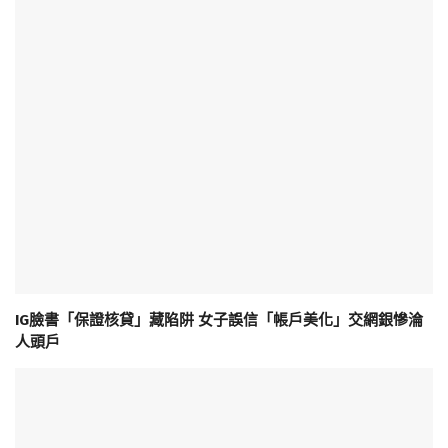
IG臉書「保證核貸」藏陷阱 女子誤信「帳戶美化」交網銀慘淪
人頭戶