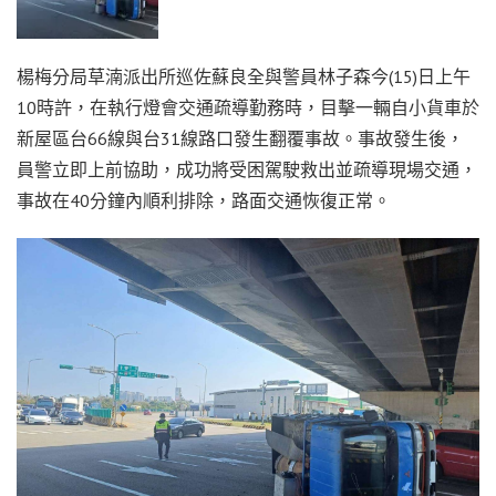
楊梅分局草湳派出所巡佐蘇良全與警員林子森今(15)日上午
10時許，在執行燈會交通疏導勤務時，目擊一輛自小貨車於
新屋區台66線與台31線路口發生翻覆事故。事故發生後，
員警立即上前協助，成功將受困駕駛救出並疏導現場交通，
事故在40分鐘內順利排除，路面交通恢復正常。