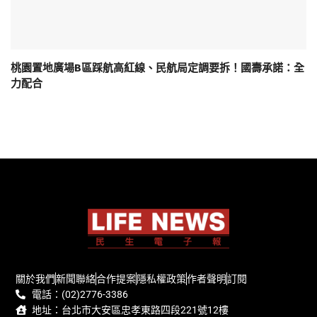
桃園置地廣場B區踩航高紅線、民航局定調要拆！國壽承諾：全
力配合
關於我們
新聞聯絡
合作提案
隱私權政策
作者聲明
訂閱
電話：(02)2776-3386
地址：台北市大安區忠孝東路四段221號12樓