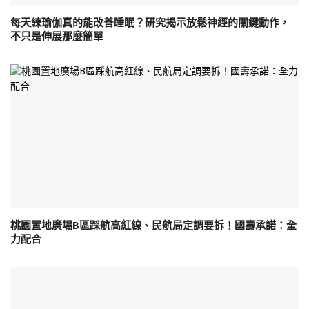
每天練瑜伽真的能改善睡眠？研究揭示放鬆神經的關鍵動作，
不只是伸展那麼簡單
桃園置地廣場B區踩航高紅線、民航局定調要拆！國壽承諾：全
力配合