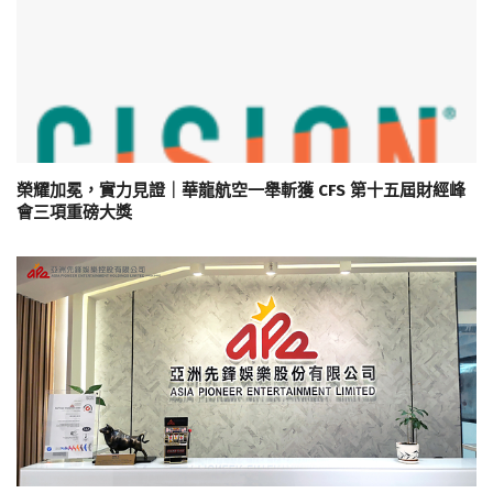
榮耀加冕，實力見證｜華龍航空一舉斬獲 CFS 第十五屆財經峰
會三項重磅大獎