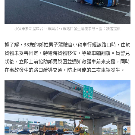
小貨車於新屋區台66線與台31線路口發生翻覆事故。圖：讀者提供
據了解，38歲的鄭姓男子駕駛自小貨車行經該路口時，由於
貨物未妥善固定，轉彎時貨物移位，導致車輛翻覆。員警見
狀後，立即上前協助鄭男脫困並通知救護車前來支援，同時
在事故發生的路口疏導交通，防止可能的二次車禍發生。