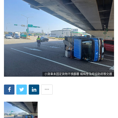
小貨車未固定貨物不慎翻覆 楊梅警及時協助疏導交通