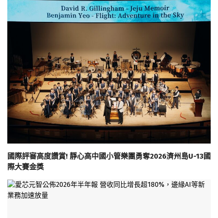
國際評審高度讚賞! 靜心高中國小管樂團勇奪2026濟州島U-13國
際大賽金獎