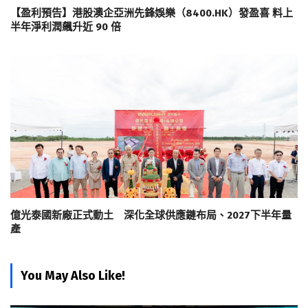
【盈利預告】港股澳企亞洲先鋒娛樂（8400.HK）發盈喜 料上
半年淨利潤飆升近 90 倍
億光泰國新廠正式動土 深化全球供應鏈布局、2027下半年量
產
You May Also Like!