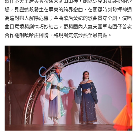
歌仔戲天王唐美雲扮演大武山山神，她以少見的女裝扮相登
場，見證這段發生在屏東的跨界戀曲，在關鍵時刻發揮神通
為這對戀人解除危機；金曲歌后黃妃的歌曲貫穿全劇，演唱
曲目意境與劇情巧妙結合，更與國內人氣天團草屯囝仔首次
合作翻唱嘻哈庄腳情，將現場氣氛炒熱至最高點。