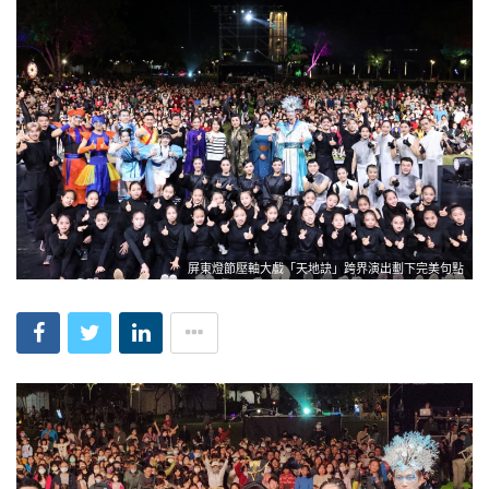
屏東燈節壓軸大戲「天地訣」跨界演出劃下完美句點