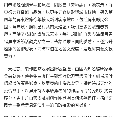
周春米晚間到現場和觀眾一同欣賞「天地訣」，她表示，屏
東努力打造城市品牌，以更多元媒材形塑城市樣貌，邁入第
四年的屏東燈節今年擴大新增客家燈區，包括屏東縣民公
園、萬年溪、勝利星村共四大燈區，吸引更多民眾走春賞
燈。而除了精彩的燈飾元素外，每年規劃的自製表演節目更
是屏東燈節活動亮點之一，帶給觀眾不同的體驗，不僅提升
燈節的藝術層次，同時厚植在地藝文深度，展現屏東藝文軟
實力。
「天地訣」製作團隊及演出陣容堅強，由國內知名編舞家李
冀禹執導，傳藝金曲獎得主郭珍妤操刀音樂設計，劇場設計
師楊博倫策畫影像，以屏東的山海為背景，講述跨越天地的
愛情故事，以屏東詩人李敏勇老師的作品《海的臆想》揭開
序幕，男主角由天馬戲劇創作團副團長何海翔擔任，搭配原
民金曲歌后舞思愛演出一齣勇敢追愛的音樂劇。