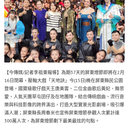
【今傳媒/記者李祖東報導】為期37天的屏東燈節即將在2月
16日閉幕，壓軸大戲「天地訣」今(15日)晚在屏東縣民公園
登場，國寶級歌仔戲天王唐美雲、二位金曲歌后黃妃、舞思
愛、人氣天團草屯囝仔及在地團隊，結合傳統戲曲、流行音
樂與科技影像的跨界演出，打造大型實景光影劇場，吸引爆
滿人潮；屏東縣長周春米也宣佈屏東燈節參觀人次累計達
300萬人次，為屏東燈節劃下最美最炫的句點。