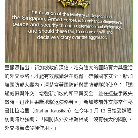
童振源指出，新加坡政府深信，唯有強大的國防實力與靈活
的外交策略，才能有效威懾潛在威脅，確保國家安全。新加
坡國防部大廳內，清楚寫著國防部與武裝部隊的使命：「透
過威懾與外交，增強新加坡的和平與安全，並在這些手段失
效時，迅速且果斷地擊退侵略者。」新加坡前外交部常任秘
書比拉哈里（Bilahari Kausikan）在今年 2 月 12 日接受媒體
訪問時也強調：「國防與外交相輔相成，沒有強大的國防，
外交將無法發揮作用。」