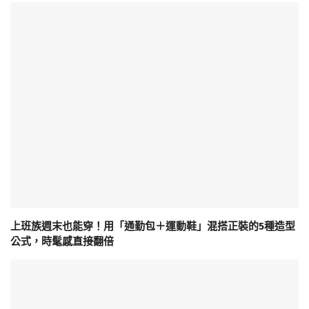
上班族週末也能穿！用「通勤包＋運動鞋」混搭正裝的5種造型
公式，時髦感直接翻倍