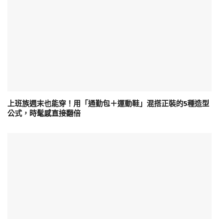
上班族週末也能穿！用「通勤包＋運動鞋」混搭正裝的5種造型
公式，時髦感直接翻倍