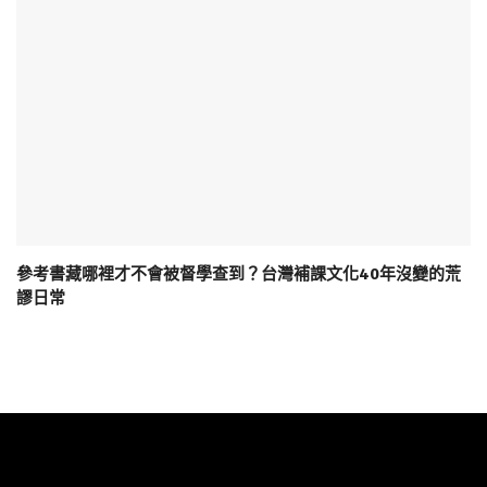
參考書藏哪裡才不會被督學查到？台灣補課文化40年沒變的荒
謬日常