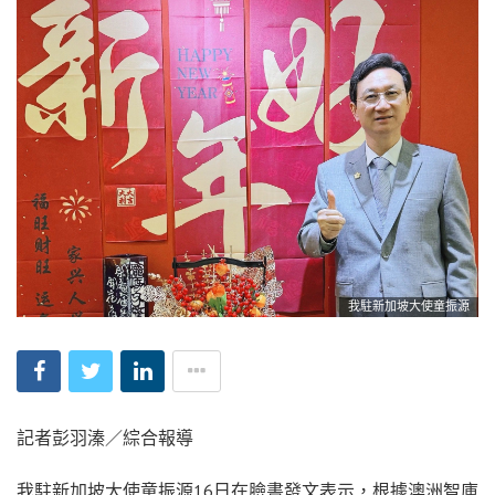
我駐新加坡大使童振源
記者彭羽溱／綜合報導
我駐新加坡大使童振源16日在臉書發文表示，根據澳洲智庫