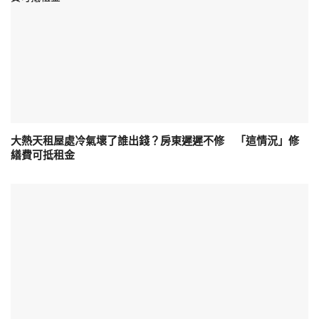
大熱天租屋處冷氣壞了誰出錢？房東遲遲不修 「這情況」修
繕費可抵租金