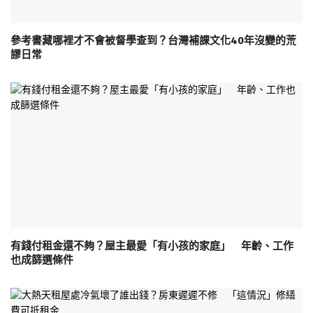
參考書藏哪裡才不會被督學查到？台灣補課文化40年沒變的荒
謬日常
有錢付租金還不夠？屋主最愛「有小孩的家庭」 年齡、工作
也成篩選條件