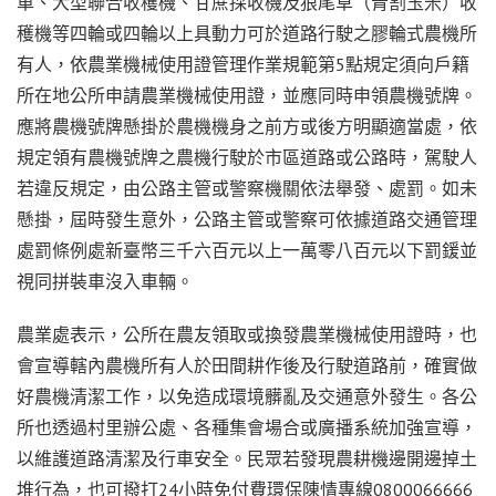
車、大型聯合收穫機、甘蔗採收機及狼尾草（青割玉米）收
穫機等四輪或四輪以上具動力可於道路行駛之膠輪式農機所
有人，依農業機械使用證管理作業規範第5點規定須向戶籍
所在地公所申請農業機械使用證，並應同時申領農機號牌。
應將農機號牌懸掛於農機機身之前方或後方明顯適當處，依
規定領有農機號牌之農機行駛於市區道路或公路時，駕駛人
若違反規定，由公路主管或警察機關依法舉發、處罰。如未
懸掛，屆時發生意外，公路主管或警察可依據道路交通管理
處罰條例處新臺幣三千六百元以上一萬零八百元以下罰鍰並
視同拼裝車沒入車輛。
農業處表示，公所在農友領取或換發農業機械使用證時，也
會宣導轄內農機所有人於田間耕作後及行駛道路前，確實做
好農機清潔工作，以免造成環境髒亂及交通意外發生。各公
所也透過村里辦公處、各種集會場合或廣播系統加強宣導，
以維護道路清潔及行車安全。民眾若發現農耕機邊開邊掉土
堆行為，也可撥打24小時免付費環保陳情專線0800066666