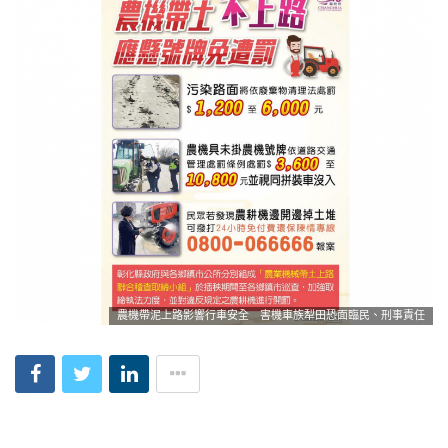
農機帶泥上路影響行車安全 害機車族犁田恐面臨民、刑事責任