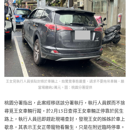
王女見執行人員張貼封條於車輛上，始驚覺事態嚴重，請求不要拖吊車輛，願
當場繳納2萬元。圖：桃園分署提供
桃園分署指出，此案經移送該分署執行，執行人員鍥而不捨
尋覓王女車輛行蹤，於2月13日查得王女車輛正停靠於民生
路上，執行人員迅即趕赴現場查封，發現王女的姊姊於車上
歇息，其表示王女正帶寵物看醫生，只是在附近臨時停車。