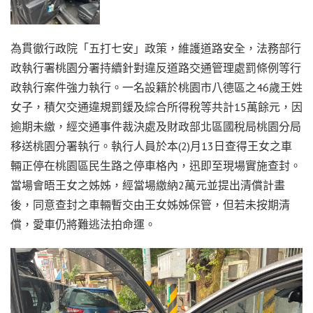
為貫徹行政院「五打七安」政策，維護道路安全，法務部行
政執行署桃園分署持續針對違反道路交通管理處罰條例等行
政執行案件強力執行。一名設籍於桃園市八德區之46歲王姓
女子，積欠交通違規罰鍰及綜合所得稅等共計15萬餘元，因
逾期未繳，經交通事件裁決處及財政部北區國稅局桃園分局
移送桃園分署執行。執行人員於本(2)月13日查得王女之車
輛正停在桃園區民生路之停車格內，迅即至現場實施查封。
當場會晤王女之姊姊，經當場繳納2萬元並提出清償計畫
後，同意查封之車輛暫交由王女姊姊保管，但若未按期清
償，愛車仍將難逃法拍命運。