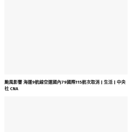
颱風影響 海運9航線空運國內79國際115航次取消 | 生活 | 中央
社 CNA