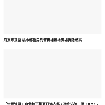
飛安零妥協 桃市都發局列管青埔置地廣場拆除超高
「常夏涼風」台北地下街夏日浴衣祭，邀您沁涼一夏！8/15、