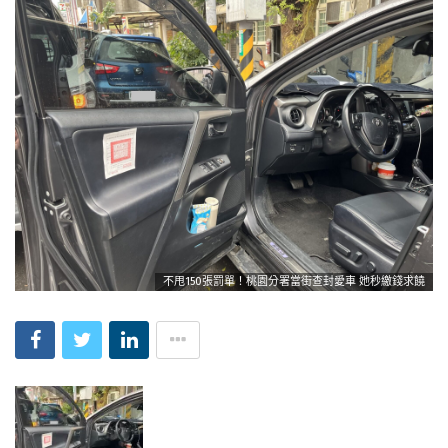
不甩150張罰單！桃園分署當街查封愛車 她秒繳錢求饒