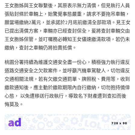
王女胞姊與王女聯繫後，其原表示無力清償，但見執行人員
張貼封條於車輛上，始驚覺事態嚴重，請求不要拖吊車輛，
願當場繳納2萬元，並承諾於2月底前繳清全部款項。見王女
已提出清償方案，車輛亦已經查封保全，爰將查封車輛交由
王女胞姊保管，並叮囑務必轉知王女儘速繳清款項，若仍未
繳納，查封之車輛仍將拍賣抵償。
桃園分署持續為維護交通安全盡一份心，積極強力執行違反
道路交通安全之欠款案件，並呼籲汽機車駕駛人，切勿違反
交通相關法規，若有欠繳交通罰單、牌照稅、費用等，收到
繳款通知後，應主動於繳款期限內自行繳納，切勿抱持僥倖
心態， 以免遭移送行政執行，導致名下財產遭到查扣而後
悔莫及。