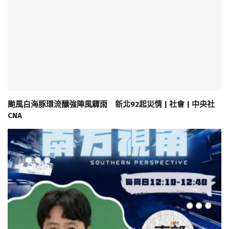
颱風白海豚環流釀強陣風驟雨 新北92起災情 | 社會 | 中央社
CNA