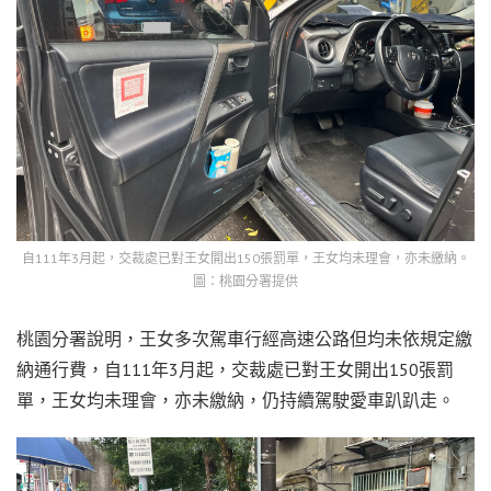
自111年3月起，交裁處已對王女開出150張罰單，王女均未理會，亦未繳納。
圖：桃園分署提供
桃園分署說明，王女多次駕車行經高速公路但均未依規定繳
納通行費，自111年3月起，交裁處已對王女開出150張罰
單，王女均未理會，亦未繳納，仍持續駕駛愛車趴趴走。