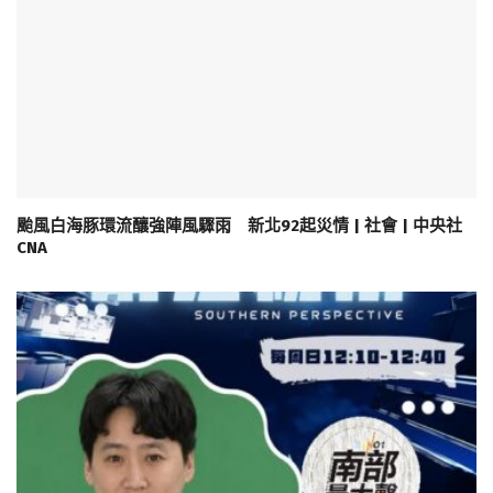
颱風白海豚環流釀強陣風驟雨 新北92起災情 | 社會 | 中央社
CNA