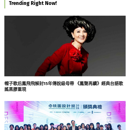
Trending Right Now!
帽子歌后鳳飛飛解封15年傳說級母帶 《鳳聲再續》經典台語歌
謠黑膠重現