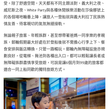
受。除了舒適空間，天天都有不同主題派對，義大利之夜、
威尼斯之夜、White Party與各種休閒娛樂活動在莎倫娜號上
的各個場地輪番上陣，讓旅人一登船就與義大利拉丁民族熱
情友善、待客親切的氣氛無縫接軌。
無論親子旅客、年輕族群，甚至想帶著爸媽一同享樂的孝親
族，郵輪假期最大好處在於登船後就不需擔心行李上下、餐
食安排與飯店轉換，只管一路暢玩。郵輪內無障礙設施亦規
劃良好，從電梯、舞池到各種出入口，都可以輕鬆讓長者或
無障礙族群盡情享受旅遊，可說是讓6個月到99歲的旅客都
適合一同上船同歡的獨特旅遊方式。