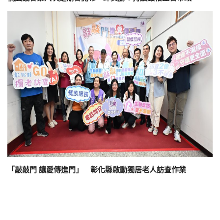
「敲敲門 讓愛傳進門」 彰化縣啟動獨居老人訪查作業