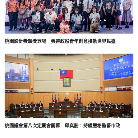
桃園設計獎頒獎登場 張善政盼青年創意接軌世界舞臺
桃園議會第八次定期會開幕 邱奕勝：持續嚴格監督市政