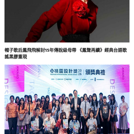
帽子歌后鳳飛飛解封15年傳說級母帶 《鳳聲再續》經典台語歌
謠黑膠重現