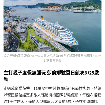
歌詩達郵輪莎倫娜號6/25～8/31共19航趟次的夏季航班正準備熱鬧展開。圖/歌
詩達郵輪提供
主打親子度假無腦玩 莎倫娜號夏日航次6/25啟
動
走過璀璨櫻花季，11萬噸中型純義血統的歌詩達郵輪，持續
以親民價位讓更多旅人輕鬆擁抱國際郵輪假期，每趟次搭載
約3千位旅客，僅約大型郵輪容客量的6成，帶來更悠閒感