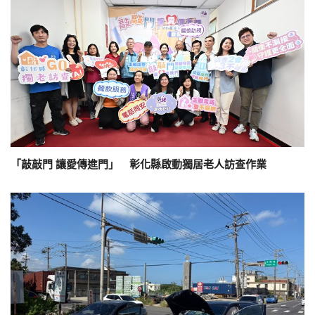
「敲敲門 讓愛傳進門」 彰化縣啟動獨居老人訪查作業