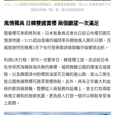
3/26、3/31兩趟次的歌詩達郵輪日、韓雙重賞櫻假期，是2025年春季旅遊不可
錯過的粉嫩「嬌」點。圖/百威旅遊提供
風情獨具 日韓雙國賞櫻 兩個願望一次滿足
隨著櫻花季即將到來，日本氣象株式會社日前公布櫻花開花
預測地圖，3/25起由南邊的福岡率先開始進入開花日期，百
威旅遊特別推薦3月下旬可搭乘歌詩達郵輪莎倫娜號出航。
利用6天行程，即可一次雙享日、韓賞櫻之旅，走訪如日本
佐世保西海橋與海共舞的春櫻、福岡舞鶴公園的櫻漫古城景
致，以及韓國濟州粉櫻與油菜花交織的鹿山路、釜山三樂生
態公園無邊際櫻花路等賞櫻熱點。此外，具有正宗義大利血
統的歌詩達郵輪，整體從人員服務到設備上，皆主打如南歐
熱情又親和的旅遊氛圍，更為旅人打造一個可以輕鬆享受海
上假期。