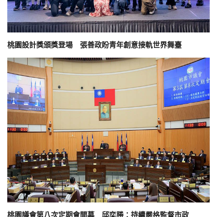
桃園設計獎頒獎登場 張善政盼青年創意接軌世界舞臺
桃園議會第八次定期會開幕 邱奕勝：持續嚴格監督市政