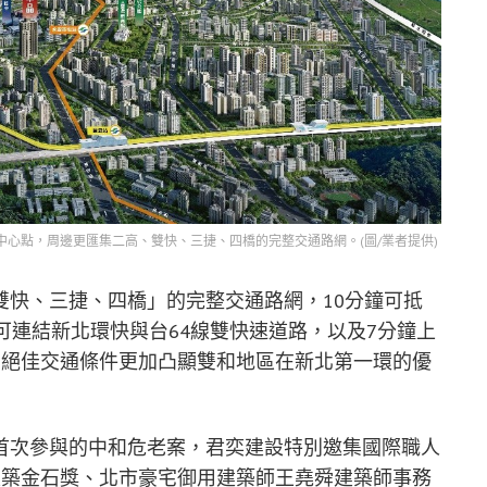
心點，周邊更匯集二高、雙快、三捷、四橋的完整交通路網。(圖/業者提供)
雙快、三捷、四橋」的完整交通路網，10分鐘可抵
可連結新北環快與台64線雙快速道路，以及7分鐘上
，絕佳交通條件更加凸顯雙和地區在新北第一環的優
首次參與的中和危老案，君奕建設特別邀集國際職人
建築金石獎、北市豪宅御用建築師王堯舜建築師事務