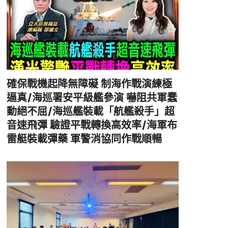
確保戰機起降無障礙 制海作戰演練極
逼真/海巡署安平級艦參演 嚇阻共軍蠢
動絕不屈/海巡艦裝載「航艦殺手」超
音速飛彈 驗證平戰轉換高效率/海軍布
雷艇裝載彈藥 軍警消協同作戰順暢