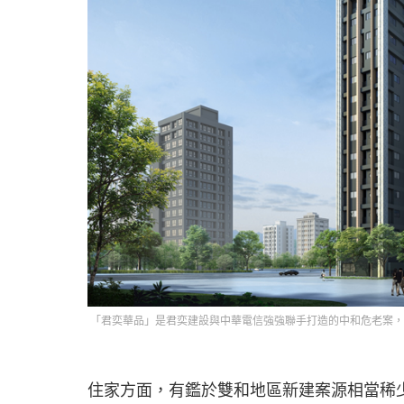
「君奕華品」是君奕建設與中華電信強強聯手打造的中和危老案，住
住家方面，有鑑於雙和地區新建案源相當稀少