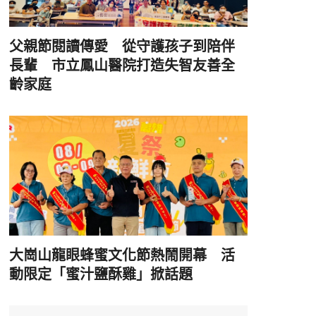
父親節閱讀傳愛 從守護孩子到陪伴
長輩 市立鳳山醫院打造失智友善全
齡家庭
大崗山龍眼蜂蜜文化節熱鬧開幕 活
動限定「蜜汁鹽酥雞」掀話題