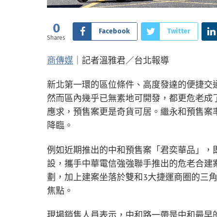
0
Facebook
Twitter
Shares
商傳媒
｜記者溫雅君／台北報導
新北第一環的區位條件、高度發達的便捷交
然而區內幾乎已無素地可開發，都更危老成
應求，預售案更是奇貨可居。繼永和預售案
降臨。
例如近期推出的中和預售案「君奕華品」，
設，攜手中華電信強強聯手推出的危老合建
劃，加上建案坐落於雙和3大捷運商圈的三
焦點。
現場銷售人員表示，中和路一帶是中和最早