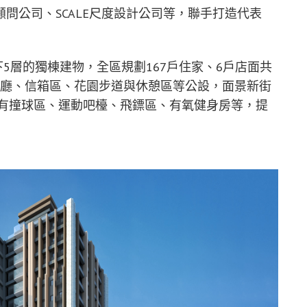
問公司、SCALE尺度設計公司等，聯手打造代表
下5層的獨棟建物，全區規劃167戶住家、6戶店面共
交誼廳、信箱區、花園步道與休憩區等公設，面景新街
設有撞球區、運動吧檯、飛鏢區、有氧健身房等，提