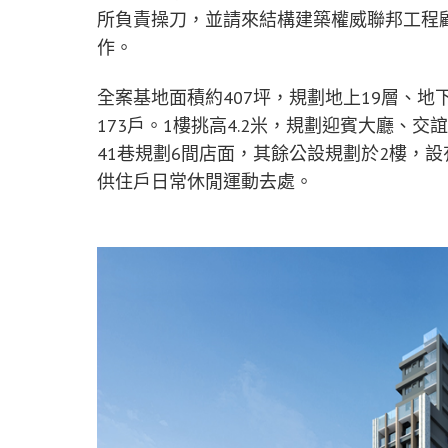
所負責操刀，並請來結構建築權威聯邦工程顧
作。
全案基地面積約407坪，規劃地上19層、地
173戶。1樓挑高4.2米，規劃迎賓大廳、
41巷規劃6間店面，其餘公設規劃於2樓，
供住戶日常休閒運動去處。