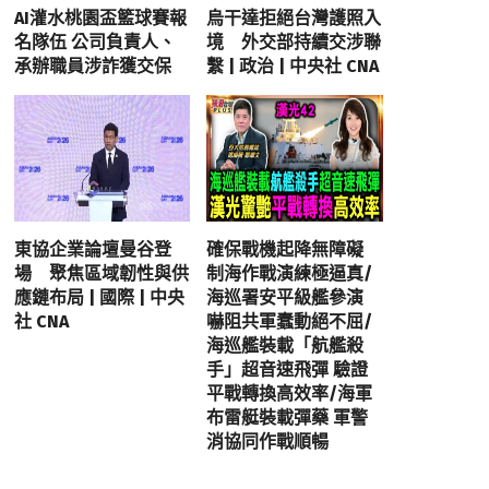
AI灌水桃園盃籃球賽報
烏干達拒絕台灣護照入
名隊伍 公司負責人、
境 外交部持續交涉聯
承辦職員涉詐獲交保
繫 | 政治 | 中央社 CNA
東協企業論壇曼谷登
確保戰機起降無障礙
場 聚焦區域韌性與供
制海作戰演練極逼真/
應鏈布局 | 國際 | 中央
海巡署安平級艦參演
社 CNA
嚇阻共軍蠢動絕不屈/
海巡艦裝載「航艦殺
手」超音速飛彈 驗證
平戰轉換高效率/海軍
布雷艇裝載彈藥 軍警
消協同作戰順暢