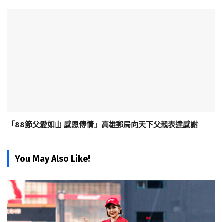
「88節父愛如山 感恩傳情」高雄郵局向天下父親表達感謝
You May Also Like!