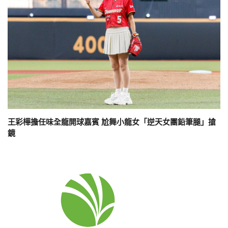
王彩樺擔任味全龍開球嘉賓 尬舞小龍女「逆天女團鉛筆腿」搶
鏡