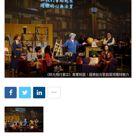
《時光飛行書店》奏響桃園！國樂結合歌劇展現獨特魅力