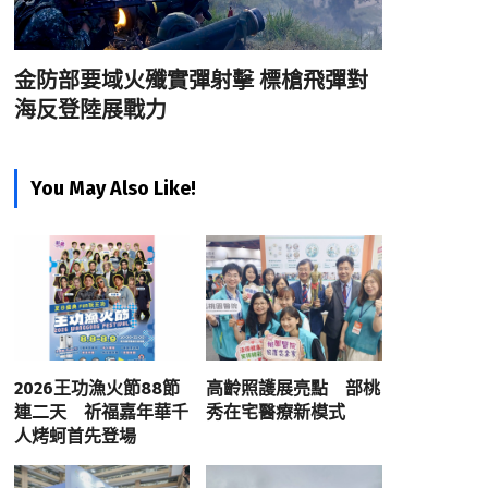
金防部要域火殲實彈射擊 標槍飛彈對
海反登陸展戰力
You May Also Like!
2026王功漁火節88節
高齡照護展亮點 部桃
連二天 祈福嘉年華千
秀在宅醫療新模式
人烤蚵首先登場