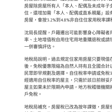
房屋除房屋所有人「本人、配偶及未成年子
住，還增加需「本人、配偶或直系親屬」設
房屋，會按3.2%到4.8%非自住住家用稅率課
沈局長提醒，戶籍遷出可能影響身心障礙者
率、土地增值稅自用住宅用地重購退稅或請
一併審慎評估。
地稅局說明，過去規定住家用房屋只要現值
後，免稅優惠限縮為自然人持有且全國合計
民眾即早規劃及選擇。自住稅率申請或免稅3
經適用自住稅率的屋主，只需於該日前辦妥
屋主如果未於限期內申請，地方稅稽徵機關
戶免稅。
地稅局補充，房屋稅已改為按年課徵，房屋