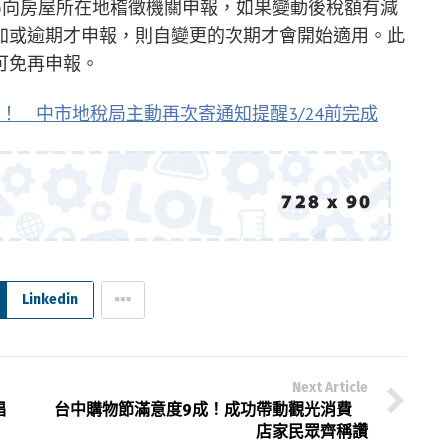
4日)向房屋所在地稽徵機關申報，如果變動後稅額有減
加或逾期才申報，則自變更的次期才會開始適用。此
可免再申報。
！ 中市地稅局主動再次寄通知提醒3/24前完成
Linkedin
Next Article
唱
台中購物節滿意度9成！成功帶動觀光消費
店家民眾齊稱讚