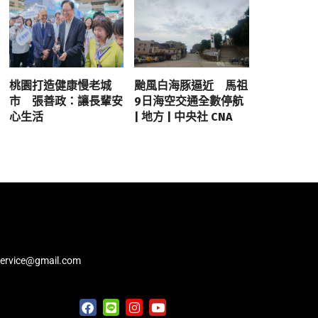
桃園打造健康慢老城
颱風白海豚逼近 馬祖
市 張善政：讓長輩安
9日海空交通全數停航
心生活
| 地方 | 中央社 CNA
service@gmail.com