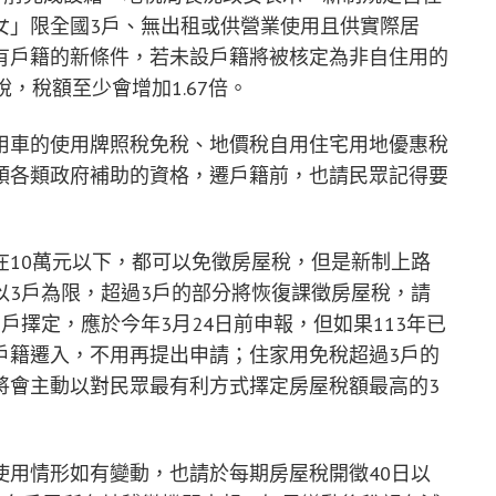
女」限全國3戶、無出租或供營業使用且供實際居
有戶籍的新條件，若未設戶籍將被核定為非自住用的
稅，稅額至少會增加1.67倍。
用車的使用牌照稅免稅、地價稅自用住宅用地優惠稅
領各類政府補助的資格，遷戶籍前，也請民眾記得要
在10萬元以下，都可以免徵房屋稅，但是新制上路
以3戶為限，超過3戶的部分將恢復課徵房屋稅，請
戶擇定，應於今年3月24日前申報，但如果113年已
戶籍遷入，不用再提出申請；住家用免稅超過3戶的
將會主動以對民眾最有利方式擇定房屋稅額最高的3
使用情形如有變動，也請於每期房屋稅開徵40日以