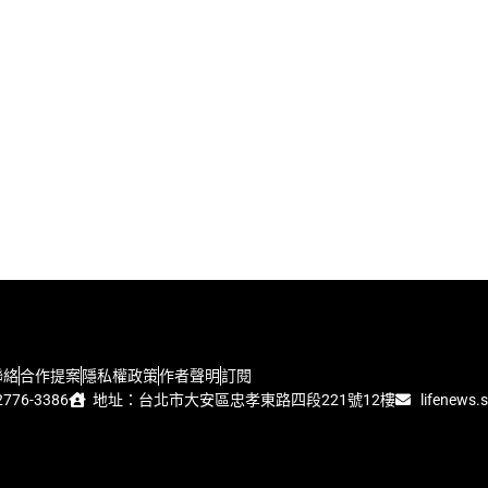
聯絡
合作提案
隱私權政策
作者聲明
訂閱
776-3386
地址：台北市大安區忠孝東路四段221號12樓
lifenews.