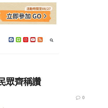
民眾齊稱讚
0