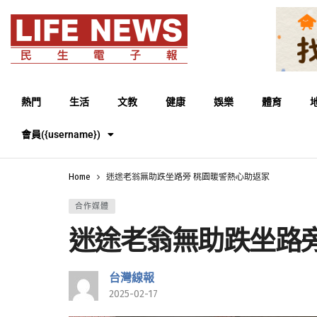
熱門
生活
文教
健康
娛樂
體育
會員({username})
Home
迷途老翁無助跌坐路旁 桃園暖警熱心助返家
合作媒體
迷途老翁無助跌坐路旁
台灣線報
2025-02-17