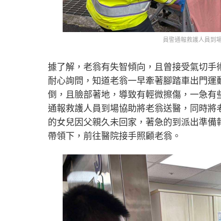
員警通報救護人員到
據了解，老翁有失智傾向，且曾接受氣切手
耐心詢問，知道老翁一早牽著腳踏車出門運
倒，且臉部著地，導致有輕微擦傷，一急有
通報救護人員到場協助將老翁送醫，同時將
的女兒因父親久未回家，著急的到派出準備
帶領下，前往醫院接手照顧老翁。