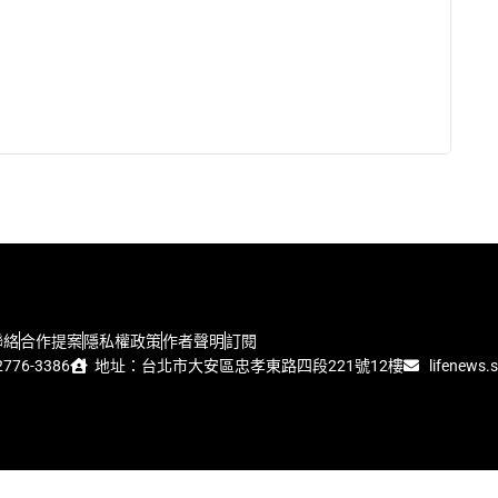
聯絡
合作提案
隱私權政策
作者聲明
訂閱
776-3386
地址：台北市大安區忠孝東路四段221號12樓
lifenews.