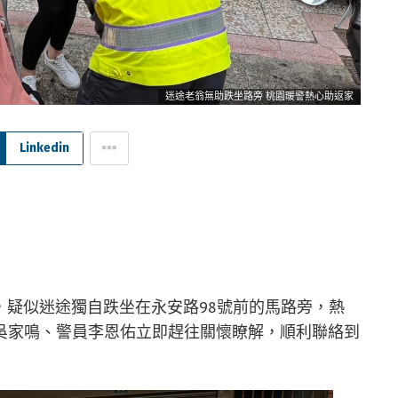
迷途老翁無助跌坐路旁 桃園暖警熱心助返家
Linkedin
分許，疑似迷途獨自跌坐在永安路98號前的馬路旁，熱
吳家鳴、警員李恩佑立即趕往關懷瞭解，順利聯絡到