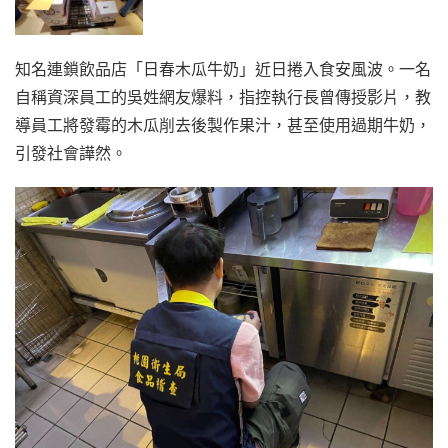
知名連鎖飲品店「日春木瓜牛奶」近日捲入食安風波。一名
自稱資深員工的吳姓網友爆料，指控執行長曾傳授影片，教
導員工將發霉的木瓜削去後製作果汁，甚至使用過期牛奶，
引發社會譁然。