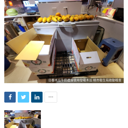
日春木瓜牛奶遭爆使用發霉木瓜 桃市衛生局啟動稽查