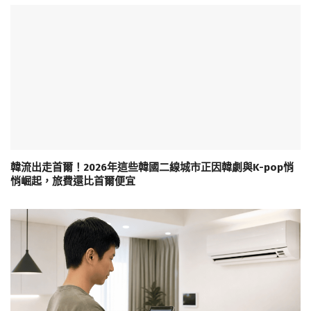
韓流出走首爾！2026年這些韓國二線城市正因韓劇與K-pop悄
悄崛起，旅費還比首爾便宜