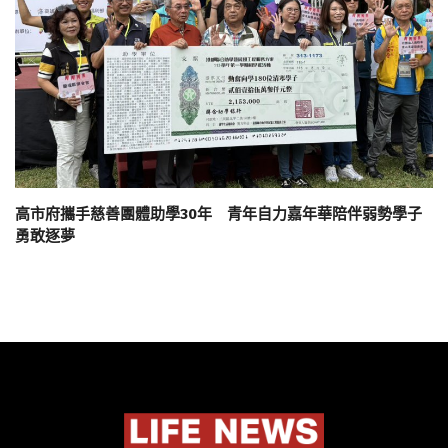
高市府攜手慈善團體助學30年 青年自力嘉年華陪伴弱勢學子
勇敢逐夢