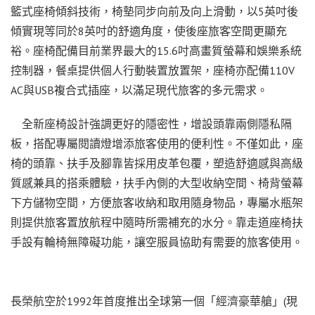
籃式座椅傾斜技術，椅墊同步向前及向上滑動，以5英吋後
傾實現等同於8英吋的舒適角度，使後座旅客空間更顯充
裕。座椅配備目前業界最大的15.6吋高畫質螢幕和娛樂系統
控制器，餐桌提供個人行動裝置放置架，座椅亦配備110V
AC與USB複合式插座，以滿足現代旅客的多元需求。
全新座椅設計強調更好的隱密性，增設頭靠兩側隱私隔
板，搭配專屬閱讀燈增添旅客使用的便利性。不僅如此，座
椅的頭靠、扶手及腳靠皆採用皮革包覆，塑造舒適感與高級
質感兼具的搭乘體驗，扶手內側的大型收納空間、椅背螢幕
下方儲物空間，方便旅客收納和取用隨身物品，專屬水瓶架
則提供旅客置放航程中隨時所需補充的水分。靠走道座椅扶
手設有輪椅無障礙功能，讓空服員協助有需要的旅客使用。
長榮航空於1992年首度推出全球第一個「經濟豪華艙」(現