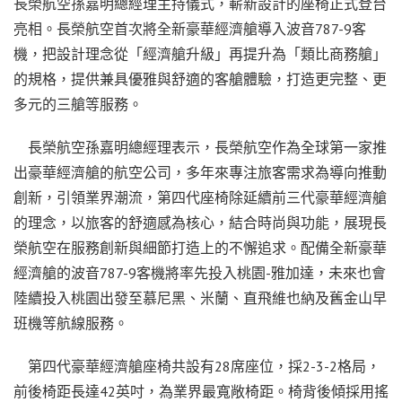
長榮航空孫嘉明總經理主持儀式，嶄新設計的座椅正式登台
亮相。長榮航空首次將全新豪華經濟艙導入波音787-9客
機，把設計理念從「經濟艙升級」再提升為「類比商務艙」
的規格，提供兼具優雅與舒適的客艙體驗，打造更完整、更
多元的三艙等服務。
長榮航空孫嘉明總經理表示，長榮航空作為全球第一家推
出豪華經濟艙的航空公司，多年來專注旅客需求為導向推動
創新，引領業界潮流，第四代座椅除延續前三代豪華經濟艙
的理念，以旅客的舒適感為核心，結合時尚與功能，展現長
榮航空在服務創新與細節打造上的不懈追求。配備全新豪華
經濟艙的波音787-9客機將率先投入桃園-雅加達，未來也會
陸續投入桃園出發至慕尼黑、米蘭、直飛維也納及舊金山早
班機等航線服務。
第四代豪華經濟艙座椅共設有28席座位，採2-3-2格局，
前後椅距長達42英吋，為業界最寬敞椅距。椅背後傾採用搖