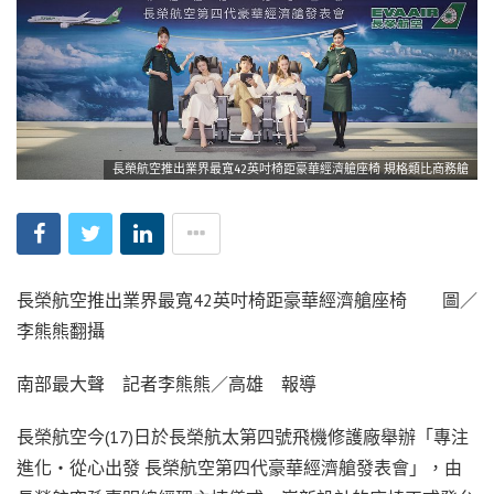
長榮航空推出業界最寬42英吋椅距豪華經濟艙座椅 規格類比商務艙
長榮航空推出業界最寬42英吋椅距豪華經濟艙座椅 圖／
李熊熊翻攝
南部最大聲 記者李熊熊／高雄 報導
長榮航空今(17)日於長榮航太第四號飛機修護廠舉辦「專注
進化‧從心出發 長榮航空第四代豪華經濟艙發表會」，由