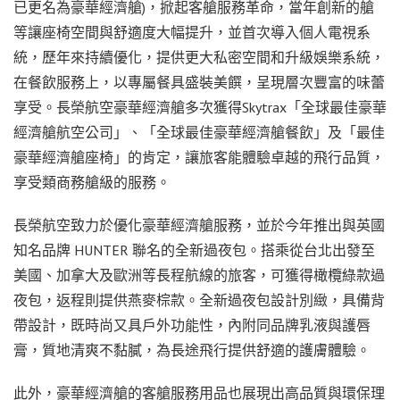
已更名為豪華經濟艙)，掀起客艙服務革命，當年創新的艙
等讓座椅空間與舒適度大幅提升，並首次導入個人電視系
統，歷年來持續優化，提供更大私密空間和升級娛樂系統，
在餐飲服務上，以專屬餐具盛裝美饌，呈現層次豐富的味蕾
享受。長榮航空豪華經濟艙多次獲得Skytrax「全球最佳豪華
經濟艙航空公司」、「全球最佳豪華經濟艙餐飲」及「最佳
豪華經濟艙座椅」的肯定，讓旅客能體驗卓越的飛行品質，
享受類商務艙級的服務。
長榮航空致力於優化豪華經濟艙服務，並於今年推出與英國
知名品牌 HUNTER 聯名的全新過夜包。搭乘從台北出發至
美國、加拿大及歐洲等長程航線的旅客，可獲得橄欖綠款過
夜包，返程則提供燕麥棕款。全新過夜包設計別緻，具備背
帶設計，既時尚又具戶外功能性，內附同品牌乳液與護唇
膏，質地清爽不黏膩，為長途飛行提供舒適的護膚體驗。
此外，豪華經濟艙的客艙服務用品也展現出高品質與環保理