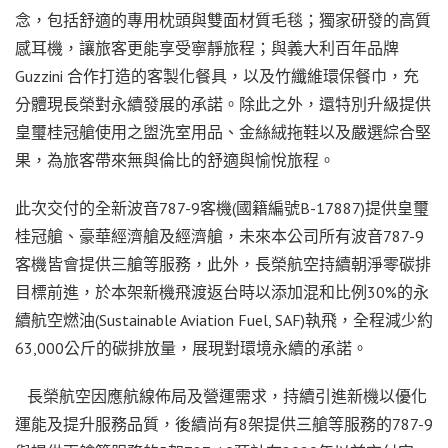
念，包括舒適的專用枕頭與雙面材質毛毯；獨家研發的高質
感耳機，讓旅客更能享受寧靜旅程；與義大利百年品牌
Guzzini 合作打造的客製化餐具，以及竹纖維環保餐巾，充
分體現長榮對永續發展的承諾。除此之外，還特別升級提供
皇璽桂冠艙使用之盥洗室用品、金絲絨拖鞋以及嚴選綜合堅
果，為旅客帶來無與倫比的舒適與愉悅旅程。
此次交付的全新波音787-9客機(國籍編號B-17887)提供皇璽
桂冠艙、豪華經濟艙及經濟艙，未來本公司所有波音787-9
客機皆會提供三艙等服務，此外，長榮航空持續朝淨零碳排
目標前進，於本架新機飛渡返台時以添加混和比例30%的永
續航空燃油(Sustainable Aviation Fuel, SAF)執飛，全程減少約
63,000公斤的碳排放量，展現對環境永續的承諾。
長榮航空因應航線佈局及營運需求，持續引進新機以優化
運能及提升服務品質，後續尚有8架提供三艙等服務的787-9