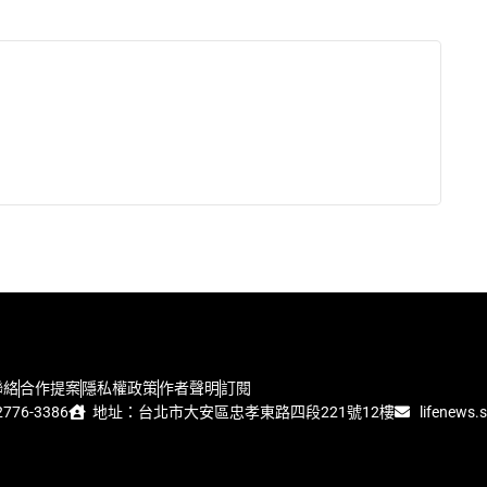
聯絡
合作提案
隱私權政策
作者聲明
訂閱
776-3386
地址：台北市大安區忠孝東路四段221號12樓
lifenews.