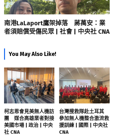
南港LaLaport鷹架掉落 蔣萬安：業
者須賠償受傷民眾 | 社會 | 中央社 CNA
You May Also Like!
柯志恩會見美無人機訪
台灣搜救隊赴土耳其
團 媒合高雄業者對接
參加無人機整合激流救
美國市場 | 政治 | 中央
援訓練 | 國際 | 中央社
社 CNA
CNA