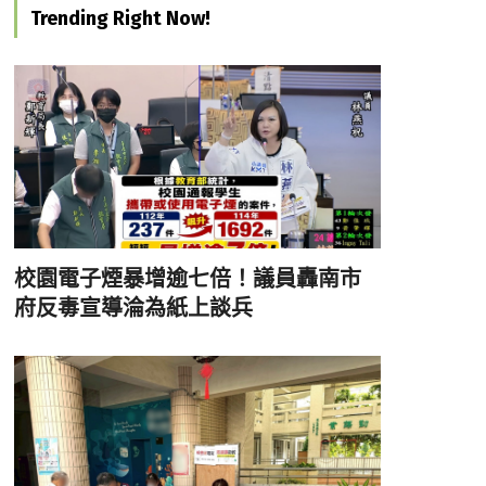
Trending Right Now!
校園電子煙暴增逾七倍！議員轟南市
府反毒宣導淪為紙上談兵