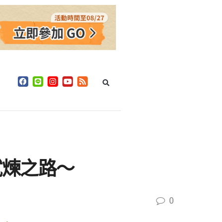
試煉之路～
0