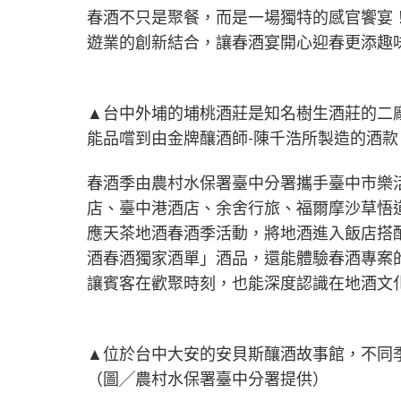
春酒不只是聚餐，而是一場獨特的感官饗宴
遊業的創新結合，讓春酒宴開心迎春更添趣
▲台中外埔的埔桃酒莊是知名樹生酒莊的二
能品嚐到由金牌釀酒師-陳千浩所製造的酒
春酒季由農村水保署臺中分署攜手臺中市樂
店、臺中港酒店、余舍行旅、福爾摩沙草悟
應天茶地酒春酒季活動，將地酒進入飯店搭
酒春酒獨家酒單」酒品，還能體驗春酒專案
讓賓客在歡聚時刻，也能深度認識在地酒文
▲位於台中大安的安貝斯釀酒故事館，不同季
（圖╱農村水保署臺中分署提供）