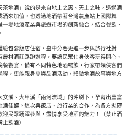
天茶地酒」說的是來自地上之惠、天上之味，透過酒
成酒來加值，也透過地酒帶著台灣農產站上國際舞
是一場地酒產業與旅遊市場的創新融合，結合餐飲、
。
體驗包套飯店住宿，臺中分署更進一步與旅行社對
苗農村酒莊路跑遊程，要讓民眾化身俠客玩得開心、
晚餐饗宴，備有不同特色地酒暢飲，行家帶領俠客們
過程，更能親身參與品酒活動，體驗地酒故事與地方
大安溪、大甲溪「兩河流域」的沖刷下，孕育出豐富
地酒佳釀。這次與飯店、旅行業的合作，為各方拋磚
歡迎民眾踴躍參與，盡情享受地酒的魅力！（禁止酒
禁止飲酒）