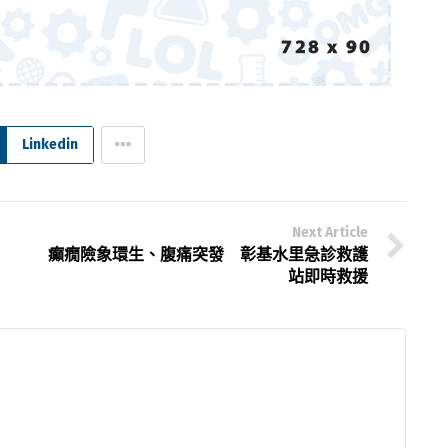
Linkedin
Next Article
癲癇險象環生、腹痛突發 彰基水里急診救護
站即時救援