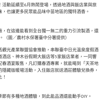
！活動延續至6月熱鬧登場，透過地酒與飯店業與旅
味，也讓更多民眾能品味中苗地區的獨特酒香。
廠，在這邊能看到全台獨一無二的重力引流製酒，還
款。（圖╱農村水保署臺中分署提供）
活觀光產業聯盟協會推動，串聯臺中日光溫泉度假酒
道酒店、神木谷假期大飯店等5家飯店業者，一同響
配春酒宴販售，凡訂購春酒專案，就能喝到「天茶地
的隱藏版暖場活動，入住飯店就送酒莊體驗兌換券，
化！
節有多種地酒體驗，到此能品酒還能動手DIY。