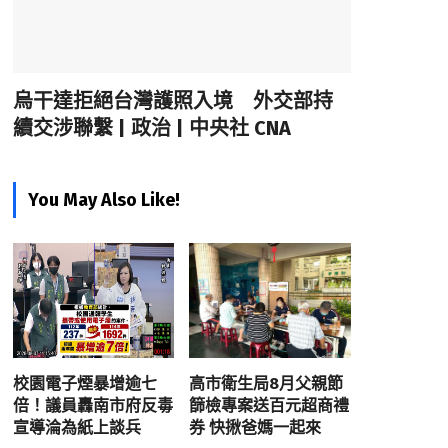
烏干達拒絕台灣護照入境 外交部持
續交涉聯繫 | 政治 | 中央社 CNA
You May Also Like!
校園電子煙暴增逾七
高市衛生局8月父親節
倍！議員轟南市府反毒
篩檢專案送百元超商禮
宣導淪為紙上談兵
券 快揪爸媽一起來