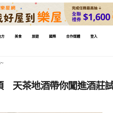
地方
美食
旅遊
國際
合作媒體
登入
路～
煩 天茶地酒帶你闖進酒莊