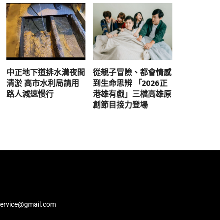
中正地下道排水溝夜間
從親子冒險、都會情感
清淤 高市水利局請用
到生命思辨 「2026正
路人減速慢行
港雄有戲」三檔高雄原
創節目接力登場
service@gmail.com