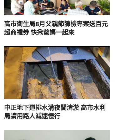
高市衛生局8月父親節篩檢專案送百元
超商禮券 快揪爸媽一起來
中正地下道排水溝夜間清淤 高市水利
局請用路人減速慢行