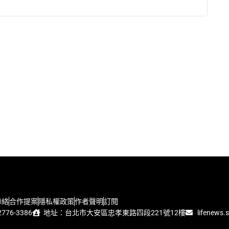
聯絡
合作提案
隱私權政策
作者聲明
訂閱
776-3386
地址：台北市大安區忠孝東路四段221號12樓
lifenews.