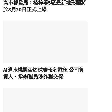
高市都發局：楠梓等5區最新地形圖將
於8月20日正式上線
AI灌水桃園盃籃球賽報名隊伍 公司負
責人、承辦職員涉詐獲交保