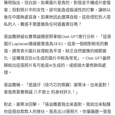
聲明指出，坦白說，如果圖片是真的，對我並不構成什麼傷
害；但對照片中的女性，卻可能造成毀滅性的打擊，讓她以
後在中國無處容身。如果她因此選擇自殺，這些侵犯別人隱
私的人，難道不需要擔負任何道義責任嗎？
張益贍將疑似曹興誠親密照拿給Chat GPT進行分析，「這張
圖片Laplacian邊緣變異值為28.82，這是一個相對較低的數
值，通常表示圖片紋理較為平滑，缺乏自然圖像的細節變
化，這種情況在AI生成的圖片中較為常見」。Chat GPT最終
歸結出這張照片有可能是AI生成的，或經過大量修飾與處
理。
張益贍稱，「造謠仔〔徐巧芯的側翼〕謝寒冰，出來面對！
害我羨慕曹興誠 八不居士 的身材許久！」
對此，謝寒冰回擊，「張益贍要我出來面對，我就出來點醒
你這個自欺欺人的傢伙，我丟出10張照片，你偏偏選一張我