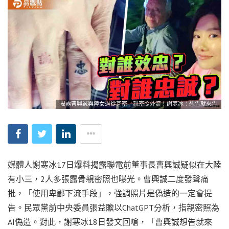
揭露曹興誠與陸女過從甚密 親密照外流！謝寒冰：想告就來告
媒體人謝寒冰17日爆料揭露聯電前董事長曹興誠疑似在大陸
有小三，2人多張露骨親密照也曝光。曹興誠二度發聲痛
批，「使用卑鄙下流手段」，強調照片是偽造的一定會提
告。民眾黨前中央委員張益贍以ChatGPT分析，指親密照為
AI偽造。對此，謝寒冰18日發文回嗆，「曹興誠想告就來