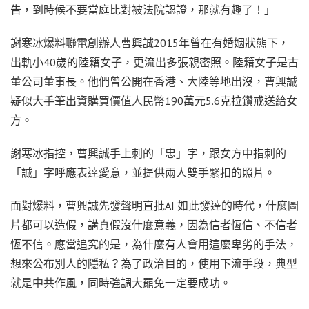
告，到時候不要當庭比對被法院認證，那就有趣了！」
謝寒冰爆料聯電創辦人曹興誠2015年曾在有婚姻狀態下，
出軌小40歲的陸籍女子，更流出多張親密照。陸籍女子是古
董公司董事長。他們曾公開在香港、大陸等地出沒，曹興誠
疑似大手筆出資購買價值人民幣190萬元5.6克拉鑽戒送給女
方。
謝寒冰指控，曹興誠手上刺的「忠」字，跟女方中指刺的
「誠」字呼應表達愛意，並提供兩人雙手緊扣的照片。
面對爆料，曹興誠先發聲明直批AI 如此發達的時代，什麼圖
片都可以造假，講真假沒什麼意義，因為信者恆信、不信者
恆不信。應當追究的是，為什麼有人會用這麼卑劣的手法，
想來公布別人的隱私？為了政治目的，使用下流手段，典型
就是中共作風，同時強調大罷免一定要成功。