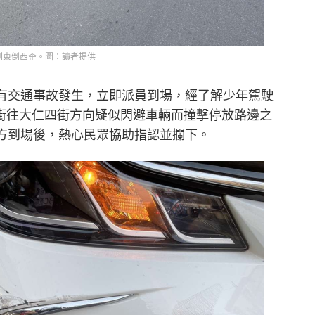
到東倒西歪。圖：讀者提供
路有交通事故發生，立即派員到場，經了解少年駕駛
街往大仁四街方向疑似閃避車輛而撞擊停放路邊之
警方到場後，熱心民眾協助指認並攔下。