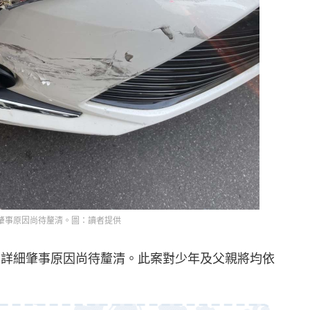
肇事原因尚待釐清。圖：讀者提供
，詳細肇事原因尚待釐清。此案對少年及父親將均依