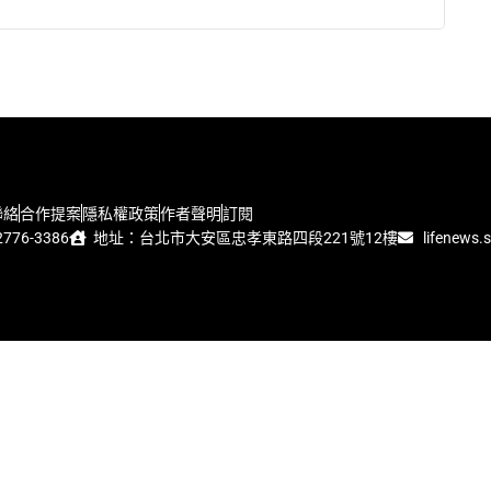
聯絡
合作提案
隱私權政策
作者聲明
訂閱
776-3386
地址：台北市大安區忠孝東路四段221號12樓
lifenews.