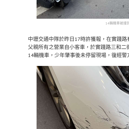
14輛機車被撞
中壢交通中隊於昨日17時許獲報，在實踐
父親所有之營業自小客車，於實踐路三和二
14輛機車，少年肇事後未停留現場，復經