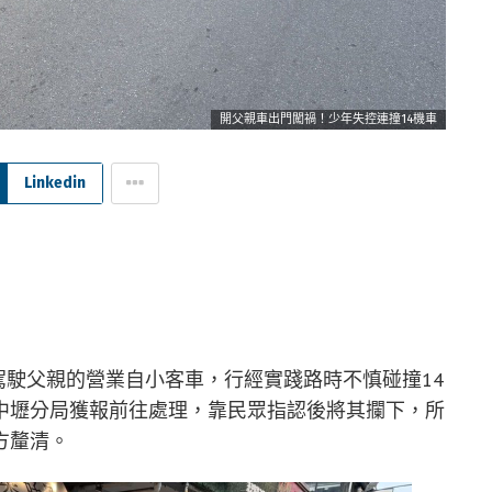
開父親車出門闖禍！少年失控連撞14機車
Linkedin
許駕駛父親的營業自小客車，行經實踐路時不慎碰撞14
中壢分局獲報前往處理，靠民眾指認後將其攔下，所
方釐清。