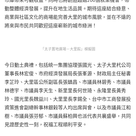
動整體經濟發展，提升在地生活品質。期待這座結合綠意、
商業與社區文化的商場能完善大里的城市風貌，並在不遠的
將來與市民共同歡迎這座嶄新的城市綠洲！
「太子置地廣場－大里館」模擬圖
今日動土典禮，包括統一集團協理張國光、太子大里杙公司
董事長林宏俊、市府經濟發展局長張峯源、財政局主任秘書
李芷玲、大里區公所副區長張鎮昌、市議員林碧秀、市議員
林德宇、市議員李天生、新里里長何世琦、永隆里長黃秀
玲、國光里長魏益川、大里里長李錫全、台中市工商發展投
資策進會副總幹事林銀榖等人均出席與會，以及市議員江和
樹、市議員張芬郁、市議員蘇柏興也派代表共襄盛舉，共同
見證歷史性一刻，祝福工程順利平安。