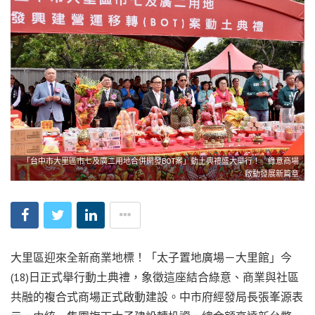
「台中市大里區市七及廣二用地合併開發BOT案」動土典禮盛大舉行！ 綠意商場
啟動發展新篇章
大里區迎來全新商業地標！「太子置地廣場－大里館」今
(18)日正式舉行動土典禮，象徵這座結合綠意、商業與社區
共融的複合式商場正式啟動建設。中市府經發局長張峯源表