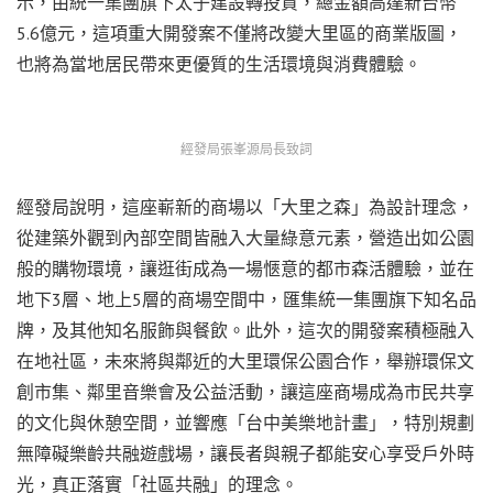
示，由統一集團旗下太子建設轉投資，總金額高達新台幣
5.6億元，這項重大開發案不僅將改變大里區的商業版圖，
也將為當地居民帶來更優質的生活環境與消費體驗。
經發局張峯源局長致詞
經發局說明，這座嶄新的商場以「大里之森」為設計理念，
從建築外觀到內部空間皆融入大量綠意元素，營造出如公園
般的購物環境，讓逛街成為一場愜意的都市森活體驗，並在
地下3層、地上5層的商場空間中，匯集統一集團旗下知名品
牌，及其他知名服飾與餐飲。此外，這次的開發案積極融入
在地社區，未來將與鄰近的大里環保公園合作，舉辦環保文
創市集、鄰里音樂會及公益活動，讓這座商場成為市民共享
的文化與休憩空間，並響應「台中美樂地計畫」，特別規劃
無障礙樂齡共融遊戲場，讓長者與親子都能安心享受戶外時
光，真正落實「社區共融」的理念。