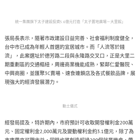
統一集團旗下太子建設投資5.6億元打造「太子置地廣場－大里館」
張局長表示，隨著市政建設日益完善、社會福利制度健全，
台中市已成為年輕人首選的宜居城市。而「人流等於錢
流」，此案選址於德芳路二段與永隆路交叉口，正是大里二
期重劃區的交通樞紐，周邊商業機能成熟，緊鄰仁愛醫院、
中興商圈，並匯聚3C賣場、速食連鎖店及各式餐飲品牌，展
現強大的經濟發展潛力。
動土儀式
經發局提及，特許期內，市府預計可收取開發權利金200萬
元、固定權利金2,000萬元及變動權利金約3.1億元，除了為
市庫帶來可觀收益，同時也將創造超過200個就業機會，帶