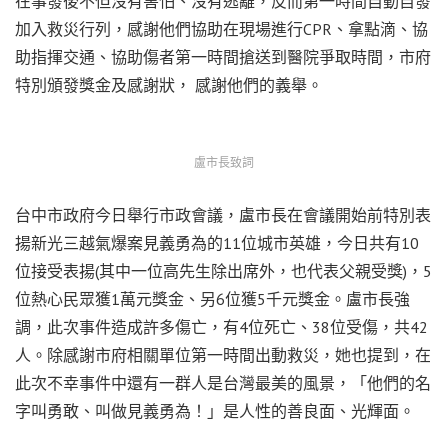
在事發後不但沒有害怕、沒有逃離，反而第一時間自動自發
加入救災行列，感謝他們協助在現場進行CPR、拿點滴、協
助指揮交通、協助傷者第一時間搶送到醫院爭取時間，市府
特別頒發獎金及感謝狀， 感謝他們的義舉。
盧市長致詞
台中市政府今日舉行市政會議，盧市長在會議開始前特別表
揚新光三越氣爆案見義勇為的11位城市英雄，今日共有10
位接受表揚(其中一位高先生除出席外，也代表父親受獎)，5
位熱心民眾獲1萬元獎金、另6位獲5千元獎金。盧市長強
調，此次事件造成許多傷亡，有4位死亡、38位受傷，共42
人。除感謝市府相關單位第一時間出動救災，她也提到，在
此次不幸事件中還有一群人是台灣最美的風景，「他們的名
字叫勇敢、叫做見義勇為！」是人性的善良面、光輝面。