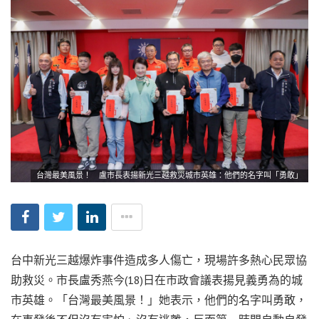
台灣最美風景！ 盧市長表揚新光三越救災城市英雄：他們的名字叫「勇敢」
台中新光三越爆炸事件造成多人傷亡，現場許多熱心民眾協
助救災。市長盧秀燕今(18)日在市政會議表揚見義勇為的城
市英雄。「台灣最美風景！」她表示，他們的名字叫勇敢，