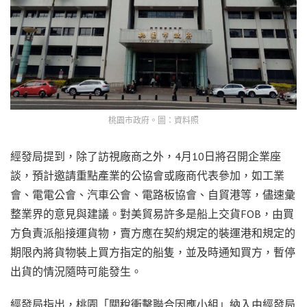
桃園市政府。圖：資料照
經發局提到，除了訪視廠商之外，4月10日將召開企業座
談，預計邀請重點產業的公協會或廠商代表參加，如工業
會、電電公會、汽車公會、電路板協會、自貿港等，儘速彙
整業界的意見與建議。對美貿易許多是船上交貨FOB，由買
方負責派船接運貨物，賣方應在契約規定的裝運港和規定的
期限內將貨物裝上買方指定的船隻，並及時通知買方，暫停
出貨的情況隨時可能發生。
經發局指出，桃園「關稅衝擊聯合因應小組」納入由經發局