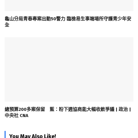
龜山分局青春專案出動50警力 臨檢易生事端場所守護青少年安
全
總預算200多案保留 藍：盼下週協商能大幅收斂爭議 | 政治 |
中央社 CNA
You May Also Like!