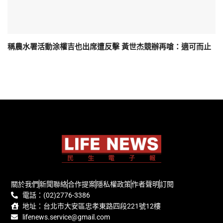
稱農水署活動涂權吉也出席遭反擊 黃世杰競辦再嗆：適可而止
關於我們
新聞聯絡
合作提案
隱私權政策
作者聲明
訂閱
電話：(02)2776-3386
地址：台北市大安區忠孝東路四段221號12樓
lifenews.service@gmail.com