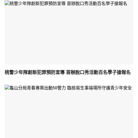
桃警少年隊創新犯罪預防宣導 首辦脫口秀活動百名學子搶報名