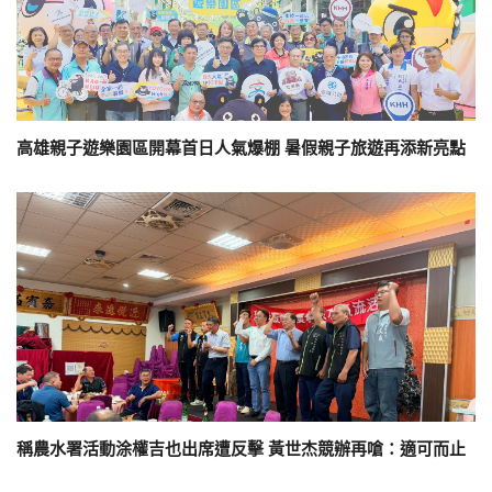
高雄親子遊樂園區開幕首日人氣爆棚 暑假親子旅遊再添新亮點
稱農水署活動涂權吉也出席遭反擊 黃世杰競辦再嗆：適可而止