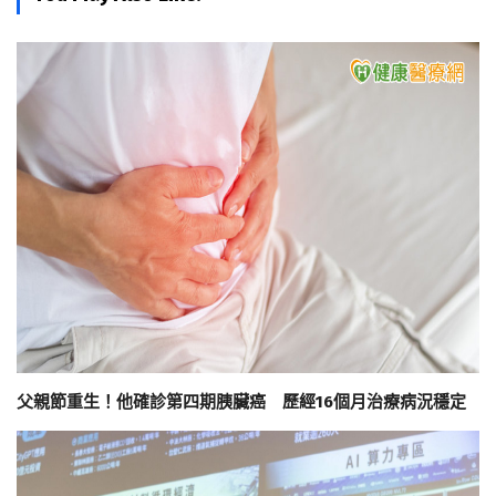
父親節重生！他確診第四期胰臟癌 歷經16個月治療病況穩定