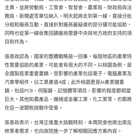
主責，並將勞動局、工策會、智發會、農業局、財政局與法
務局、新聞處等單位納入。明天起將走到第一線，直接分批
分組和廠商互動，直接針對廠商最疑慮的部分儘可能協助，
同時也從第一線收集回饋廠商需要中央與地方政府支持的項
目和作為。
張善政認為，國家的整體戰略是一回事，每個地區的產業特
性需要協助的產業，可能會有很大的不同。以桃園為例，是
全國製造業重要重鎮，受影響的產業包括電子、電腦產業及
汽車零組件，佔工業產值4成；此外桃園更是AI產業鏈重
鎮，包括PCB、伺服器、記憶體等項目，影響的程度都相當
巨大。其他如農產品、機械或金屬工業、化工業等，也都將
在這一波關稅挑戰中受害。
張善政表示，台灣正逢重大挑戰時刻，本周院會他將出席反
映業者需求，也向政院進一步了解相關因應方案內容。