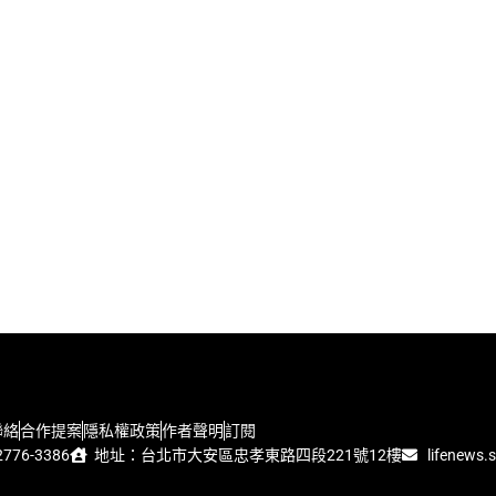
聯絡
合作提案
隱私權政策
作者聲明
訂閱
776-3386
地址：台北市大安區忠孝東路四段221號12樓
lifenews.