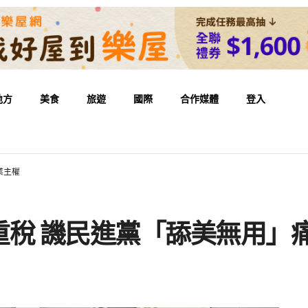
地方
美食
旅遊
國際
合作媒體
登入
業主權
重稅 譏民進黨「舔美無用」