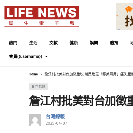
熱門
生活
文教
健康
娛樂
體育
會員({username})
Home
詹江村批美對台加徵重稅 譏民進黨「舔美無用」痛失產
合作媒體
詹江村批美對台加徵
台灣線報
2025-04-07