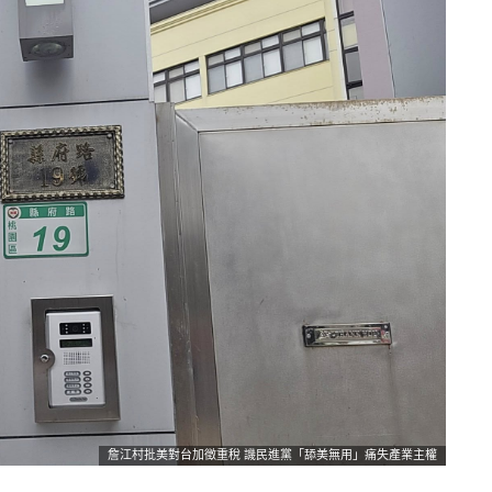
詹江村批美對台加徵重稅 譏民進黨「舔美無用」痛失產業主權