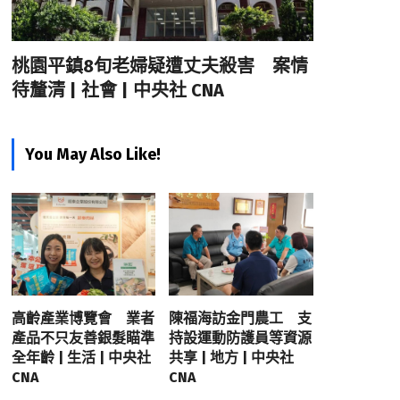
桃園平鎮8旬老婦疑遭丈夫殺害 案情
待釐清 | 社會 | 中央社 CNA
You May Also Like!
高齡產業博覽會 業者
陳福海訪金門農工 支
產品不只友善銀髮瞄準
持設運動防護員等資源
全年齡 | 生活 | 中央社
共享 | 地方 | 中央社
CNA
CNA