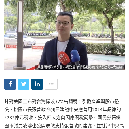
美國關稅政策引發市場動盪 凌濤籲賴政府採納張善政4大建議
針對美國宣布對台灣徵收32%高關稅，引發產業與股市恐
慌，桃園市長張善政今(4)日建議中央應善用2024年超徵的
5283億元稅收，投入四大方向因應關稅衝擊。國民黨籍桃
園市議員凌濤也公開表態支持張善政的建議，並批評中央高