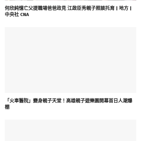
何欣純憶亡父提職場爸爸政見 江啟臣秀親子照談托育 | 地方 |
中央社 CNA
「火車醫院」變身親子天堂！高雄親子遊樂園開幕首日人潮爆
棚