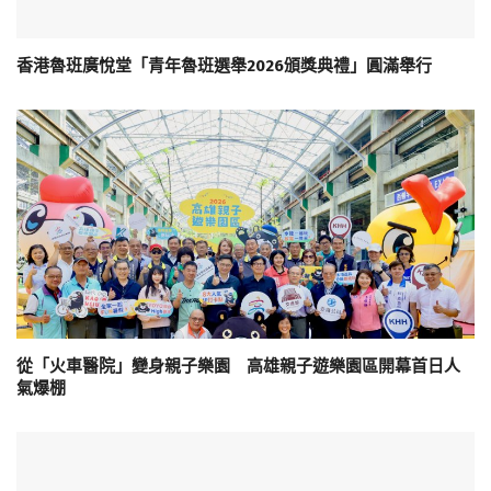
香港魯班廣悅堂「青年魯班選舉2026頒獎典禮」圓滿舉行
從「火車醫院」變身親子樂園 高雄親子遊樂園區開幕首日人
氣爆棚