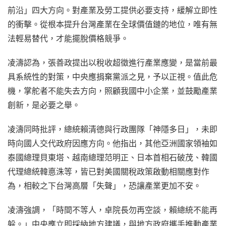
前沿」四大方向。對產業及勞工提供必要支持，緩解立即性
的衝擊。從根本提升台灣產業在全球價值鏈的地位，唯有無
法輕易替代，才能擺脫價格競爭。
凌濤認為，張善政提出以稅收超徵進行產業應變，是當前最
具系統性的對策，中央應捐棄黨派之見，予以正視。值此危
機，掌舵者不能失去方向，照顧我國中小企業，並鼓勵產業
創新，是必要之舉。
凌濤同時批評，總統賴清德與行政團隊「神隱多日」，未即
時向國人交代政府因應方向。他指出，其他亞洲國家領袖如
泰國總理貝東塔、越南總理范明正、日本首相石破茂、韓國
代理總統韓悳洙等，皆已對美國關稅政策啟動相關應對作
為，相較之下台灣高層「失聲」，恐讓產業更加不安。
凌濤強調，「時間不等人，卓院長勿再空談，賴總統不能再
躲。」中央應立即採納地方建議，與地方政府攜手推動產業