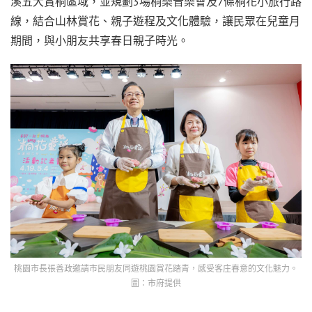
溪五大賞桐區域，並規劃3場桐樂音樂會及7條桐花小旅行路
線，結合山林賞花、親子遊程及文化體驗，讓民眾在兒童月
期間，與小朋友共享春日親子時光。
桃園市長張善政邀請市民朋友同遊桃園賞花踏青，感受客庄春意的文化魅力。
圖：市府提供