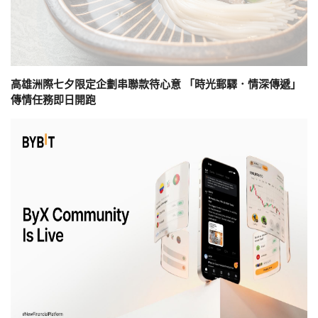
高雄洲際七夕限定企劃串聯款待心意 「時光郵驛．情深傳遞」
傳情任務即日開跑