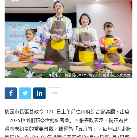
五月雪來了！桃園桐花祭4/19熱情綻放 感受客庄文化魅力
桃園市長張善政今（7）日上午前往市府綜合會議廳，出席
「2025桃園桐花祭活動記者會」。張善政表示，桐花為台
灣春末初夏的重要景觀，被譽為「五月雪」，每年四月起陸