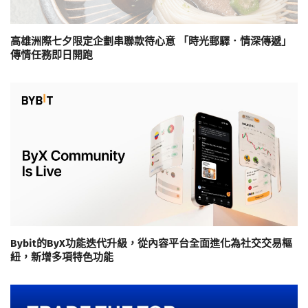
高雄洲際七夕限定企劃串聯款待心意 「時光郵驛．情深傳遞」
傳情任務即日開跑
Bybit的ByX功能迭代升級，從內容平台全面進化為社交交易樞
紐，新增多項特色功能