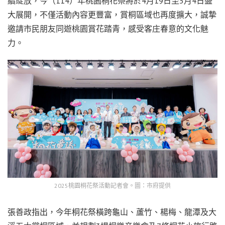
續綻放，今（114）年桃園桐花祭將於4月19日至5月4日盛
大展開，不僅活動內容更豐富，賞桐區域也再度擴大，誠摯
邀請市民朋友同遊桃園賞花踏青，感受客庄春意的文化魅
力。
2025桃園桐花祭活動記者會。圖：市府提供
張善政指出，今年桐花祭橫跨龜山、蘆竹、楊梅、龍潭及大