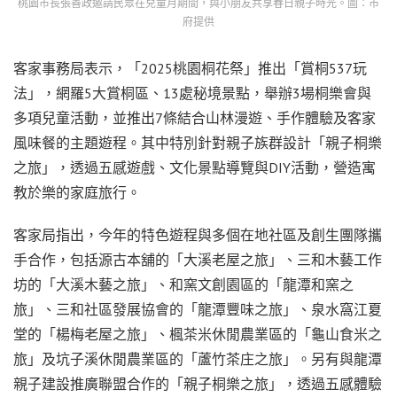
桃園市長張善政邀請民眾在兒童月期間，與小朋友共享春日親子時光。圖：市
府提供
客家事務局表示，「2025桃園桐花祭」推出「賞桐537玩
法」，網羅5大賞桐區、13處秘境景點，舉辦3場桐樂會與
多項兒童活動，並推出7條結合山林漫遊、手作體驗及客家
風味餐的主題遊程。其中特別針對親子族群設計「親子桐樂
之旅」，透過五感遊戲、文化景點導覽與DIY活動，營造寓
教於樂的家庭旅行。
客家局指出，今年的特色遊程與多個在地社區及創生團隊攜
手合作，包括源古本舖的「大溪老屋之旅」、三和木藝工作
坊的「大溪木藝之旅」、和窯文創園區的「龍潭和窯之
旅」、三和社區發展協會的「龍潭豐味之旅」、泉水窩江夏
堂的「楊梅老屋之旅」、楓茶米休閒農業區的「龜山食米之
旅」及坑子溪休閒農業區的「蘆竹茶庄之旅」。另有與龍潭
親子建設推廣聯盟合作的「親子桐樂之旅」，透過五感體驗