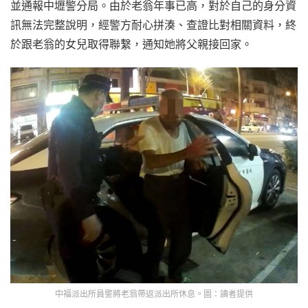
並通報中壢警分局。由於老翁年事已高，對於自己的身分資
訊無法完整說明，經警方耐心拼湊、查證比對相關資料，終
於跟老翁的女兒取得聯繫，通知她將父親接回家。
中福派出所員警將老翁帶返派出所休息。圖：讀者提供