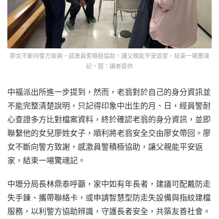
廖女不斷向警方致謝，感激員警積極協助，讓父親能平安返家，結束一場驚魂
記。圖：讀者提供
中福派出所進一步提到，然而，老翁對於自己的身分資訊並
不能完整清楚說明，只記得印象中出生的月、日，經員警耐
心查證多方比對檔案資料，終於確認老翁的身分資訊，並即
聯繫他的女兒廖姓女子，順利將老翁安全交由廖女帶回。廖
女不斷向警方致謝，感激員警積極協助，讓父親能平安返
家，結束一場驚魂記。
中壢分局長林鼎泰呼籲，家中如有年長者，建議可配戴防走
失手鍊、攜帶聯絡卡，或申請智慧型防走失設備與指紋建檔
服務，以利警方協助辨識，守護長者安全，共築友善社會。