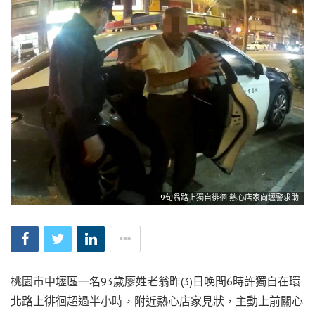
9旬翁路上獨自徘徊 熱心店家向壢警求助
桃園市中壢區一名93歲廖姓老翁昨(3)日晚間6時許獨自在環
北路上徘徊超過半小時，附近熱心店家見狀，主動上前關心