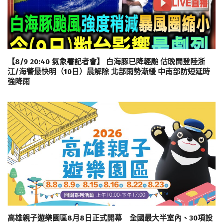
【8/9 20:40 氣象署記者會】 白海豚已降輕颱 估晚間登陸浙
江/海警最快明（10日）晨解除 北部雨勢漸緩 中南部防短延時
強降雨
高雄親子遊樂園區8月8日正式開幕 全國最大半室內、30項設