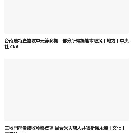
台南農特產搶攻中元節商機 部分所得捐熊本賑災 | 地方 | 中央
社 CNA
三地門排灣族收穫祭登場 周春米與族人共舞祈願永續 | 文化 |