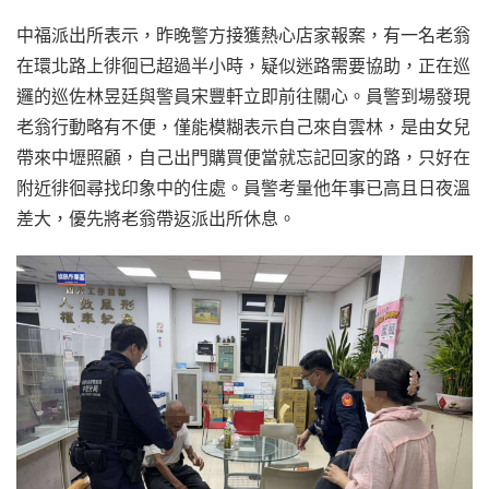
中福派出所表示，昨晚警方接獲熱心店家報案，有一名老翁
在環北路上徘徊已超過半小時，疑似迷路需要協助，正在巡
邏的巡佐林昱廷與警員宋豐軒立即前往關心。員警到場發現
老翁行動略有不便，僅能模糊表示自己來自雲林，是由女兒
帶來中壢照顧，自己出門購買便當就忘記回家的路，只好在
附近徘徊尋找印象中的住處。員警考量他年事已高且日夜溫
差大，優先將老翁帶返派出所休息。