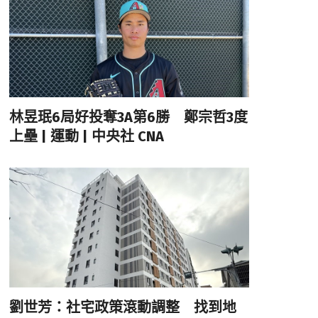
林昱珉6局好投奪3A第6勝 鄭宗哲3度
上壘 | 運動 | 中央社 CNA
劉世芳：社宅政策滾動調整 找到地