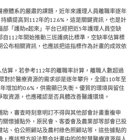
醫療體系的嚴肅的課題，近年來護理人員離職率逐年
3%、持續提高到112年的12.6%，這是關鍵資訊，也是計
福部「護助e起來」平台已經把近5年護理人員空缺
自112年開始推動三班護病比標準，空缺率估算標
期公布相關資訊，也應該把這指標作為計畫的成效依
人估算，若參考112年的離職率計算，離職人數超過
民眾對於醫療資源的需求卻是逐年攀升，全國110年至
每年增加約0.6%，供需顯已失衡。優質的環境與留住
爭取資源，也應確認是否具體改善醫護環境。
補助，審查時刻意明訂不得與其他部會計畫重複申
的關懷據點外，原民會、客委會及農業部等部會已投
健站、伯公照顧站及農村綠色照顧站等，這些據點的
疊，應該想方設法整合計畫中的的智慧醫療資源與人