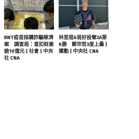
BNT疫苗採購詐騙慈濟
林昱珉6局好投奪3A第
案 調查局：查扣財產
6勝 鄭宗哲3度上壘 |
逾10億元 | 社會 | 中央
運動 | 中央社 CNA
社 CNA