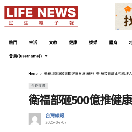
熱門
生活
文教
健康
娛樂
體育
會員({username})
Home
衛福部砸500億推健康台灣深耕計畫 蘇俊賓籲正視護理
合作媒體
衛福部砸500億推健
台灣線報
2025-04-07