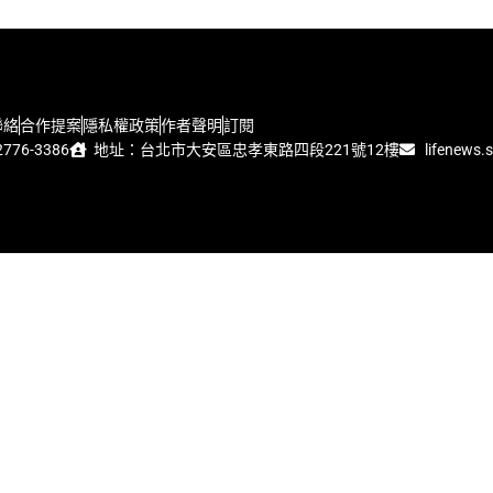
聯絡
合作提案
隱私權政策
作者聲明
訂閱
776-3386
地址：台北市大安區忠孝東路四段221號12樓
lifenews.