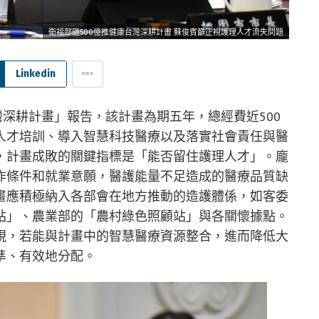
衛福部砸500億推健康台灣深耕計畫 蘇俊賓籲正視護理人才流失問題
Linkedin
灣深耕計畫」報告，該計畫為期五年，總經費近500
人才培訓、導入智慧科技醫療以及落實社會責任與醫
，計畫成敗的關鍵指標是「能否留住護理人才」。龐
作條件和就業意願，醫護能量不足造成的醫療品質缺
畫應積極納入各部會在地方推動的造護體係，如客委
站」、農業部的「農村綠色照顧站」與各關懷據點。
視，若能與計畫中的智慧醫療資源整合，進而降低大
準、有效地分配。