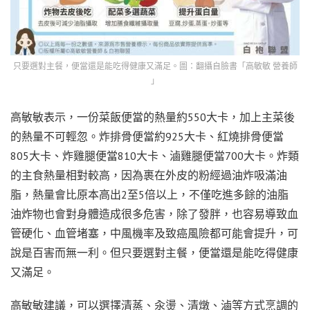
只要選對主餐，便當還是能吃得健康又滿足。圖：翻攝自臉書「高敏敏 營養師
」
高敏敏表示，一份菜飯便當的熱量約550大卡，加上主菜後
的熱量不可輕忽。炸排骨便當約925大卡、紅燒排骨便當
805大卡、炸雞腿便當810大卡、滷雞腿便當700大卡。炸類
的主食熱量相對較高，因為裹在外皮的粉經過油炸吸滿油
脂，熱量會比原本高出2至5倍以上，不僅吃進多餘的油脂
油炸物也會對身體造成很多危害，除了發胖，也容易導致血
管硬化、血管堵塞，中風機率及致癌風險都可能會提升，可
說是百害而無一利。但只要選對主餐，便當還是能吃得健康
又滿足。
高敏敏建議，可以選擇清蒸、汆燙、清燉、滷等方式烹調的