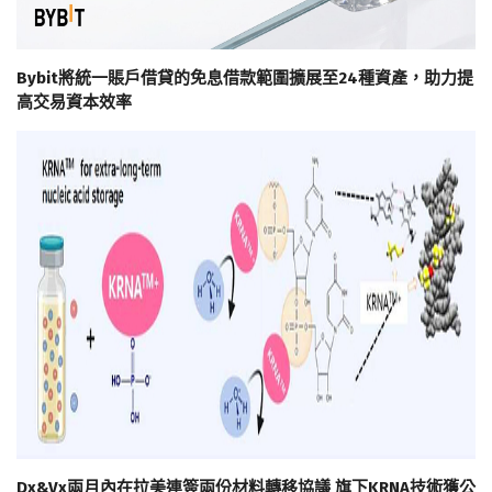
Bybit將統一賬戶借貸的免息借款範圍擴展至24種資產，助力提
高交易資本效率
Dx&Vx兩月內在拉美連簽兩份材料轉移協議 旗下KRNA技術獲公