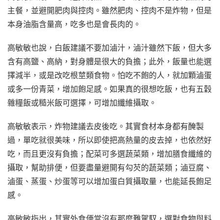
主餐，並避開肥肉與控肉。雖然肥肉、控肉不是炸物，但是
本身油脂含量高，吃多也是會長肉的。
高敏敏也說，白飯建議不要加滷汁，滷汁雖然下飯，但大多
含有高鹽、高納，對身體是很大的負擔；此外，飯量也能選
擇減半，或是改吃根莖類食物。怕吃不飽的人，就加顆滷蛋
或多一份青菜，增加飽足感。如果真的很想吃飯，也有五穀
雜糧飯或糙米飯可選擇，可增加纖維攝取。
高敏敏表示，炸物建議去皮後吃。其實食材本身都有醃製
過，單吃就很美味，所以即使把高熱量的皮去掉，也依然好
吃，而且更沒有負擔；配菜可多選蔬菜類，增加膳食纖維的
攝取，幫助排便，但要盡量避開有勾芡的蔬菜類；滷豆腐、
滷蛋、蒸蛋、炒蛋等可以增加蛋白質攝取量，也能延長飽足
感。
高敏敏指出，其實外食便當沒有那麼難駕馭，選對食物與料