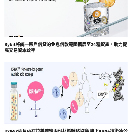
Bybit將統一賬戶借貸的免息借款範圍擴展至24種資產，助力提
高交易資本效率
Dx&Vx兩月內在拉美連簽兩份材料轉移協議 旗下KRNA技術獲公