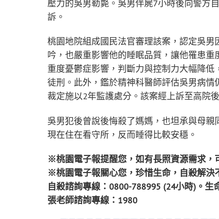
壓力的吳男勒斃。吳男伴屍7小時後向警方
訴。
桃園地院組成國民法官審理該案，認定吳男
吟，也嚴重影響他的睡眠品質，讓他罹患重
重度憂鬱症影響，判斷力與控制力大幅降低
徒刑。此外，鑑於精神科醫師評估吳男病情
裁定施以2年監護處分。該案經上訴至高院
吳男犯後曾說後悔殺了媽媽，也坦承與母親
現在住在看守所，反而睡得比較安穩。
※桃園電子報提醒您，如有長照資源需求，可
※桃園電子報關心您，珍惜生命，自殺解決
自殺諮詢專線：0800-788995 (24小時)。
張老師諮詢專線：1980