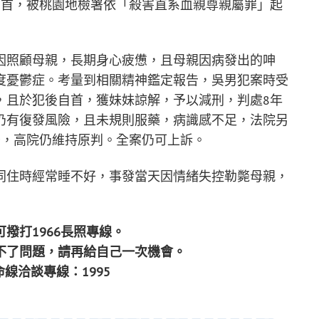
自首，被桃園地檢署依「殺害直系血親尊親屬罪」起
因照顧母親，長期身心疲憊，且母親因病發出的呻
度憂鬱症。考量到相關精神鑑定報告，吳男犯案時受
，且於犯後自首，獲妹妹諒解，予以減刑，判處8年
仍有復發風險，且未規則服藥，病識感不足，法院另
後，高院仍維持原判。全案仍可上訴。
同住時經常睡不好，事發當天因情緒失控勒斃母親，
撥打1966長照專線。
不了問題，請再給自己一次機會。
生命線洽談專線：1995