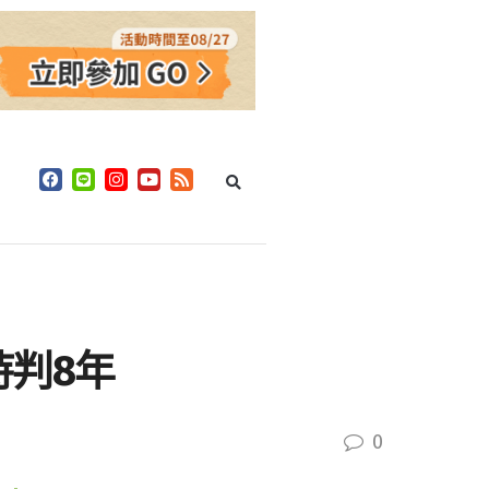
持判8年
0