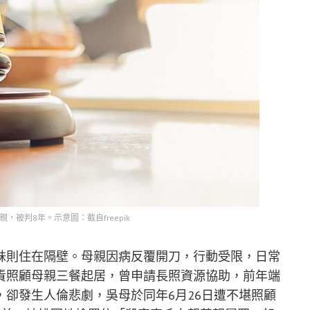
，被判8年。示意圖：截自freepik
妹則住在隔壁。母親因病反覆開刀，行動受限，日常
責照顧母親三餐起居，曾申請長照資源協助，前年端
卻發生人倫悲劇，吳母於同年6月26日遭不堪照顧