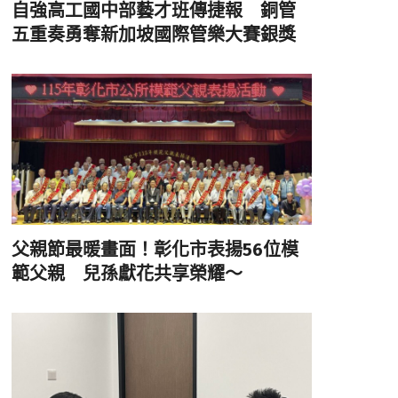
自強高工國中部藝才班傳捷報 銅管
五重奏勇奪新加坡國際管樂大賽銀獎
父親節最暖畫面！彰化市表揚56位模
範父親 兒孫獻花共享榮耀～