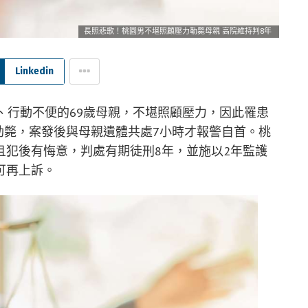
長照悲歌！桃園男不堪照顧壓力勒斃母親 高院維持判8年
Linkedin
、行動不便的69歲母親，不堪照顧壓力，因此罹患
親勒斃，案發後與母親遺體共處7小時才報警自首。桃
且犯後有悔意，判處有期徒刑8年，並施以2年監護
可再上訴。