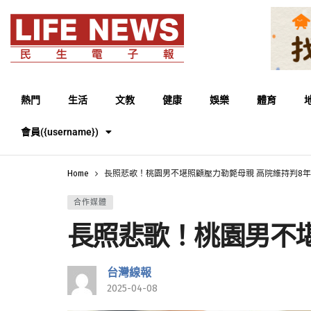
熱門
生活
文教
健康
娛樂
體育
會員({username})
Home
長照悲歌！桃園男不堪照顧壓力勒斃母親 高院維持判8
合作媒體
長照悲歌！桃園男不堪
台灣線報
2025-04-08