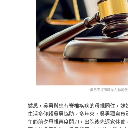
吳男不堪照顧壓力勒斃母親
據悉，吳男與患有脊椎疾病的母親同住，妹
生活多仰賴吳男協助。多年來，吳男獨自負
午節前夕母親再度開刀，出院後先返家休養，