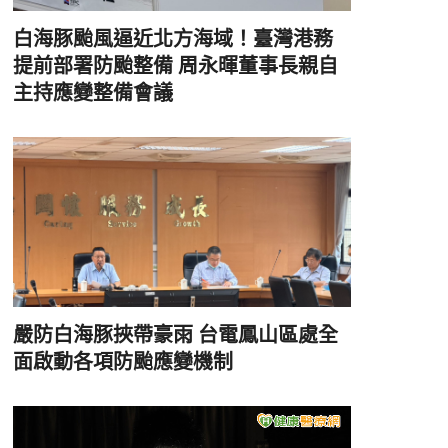
白海豚颱風逼近北方海域！臺灣港務
提前部署防颱整備 周永暉董事長親自
主持應變整備會議
嚴防白海豚挾帶豪雨 台電鳳山區處全
面啟動各項防颱應變機制