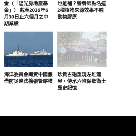
金（「陽光房地產基
也能補？營養師點名這
金」） 截至2026年6
2種植物來源效果不輸
月30日止六個月之中
動物膠原
期業績
海洋委員會譴責中國假
珍貴古砲重現左堆蕭
借防災違法擴張管轄權
屋，傳承六堆保鄉衛土
歷史記憶