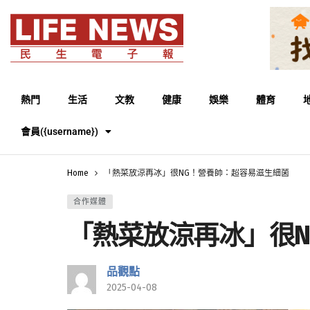
熱門
生活
文教
健康
娛樂
體育
會員({username})
Home
「熱菜放涼再冰」很NG！營養師：超容易滋生細菌
合作媒體
「熱菜放涼再冰」很
品觀點
2025-04-08