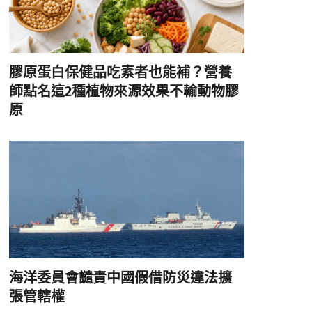
膠原蛋白保健品吃素者也能補？營養
師點名這2種植物來源效果不輸動物膠
原
海洋委員會譴責中國假借防災違法擴
張管轄權