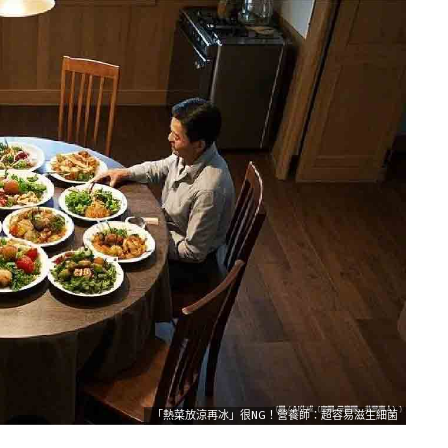
「熱菜放涼再冰」很NG！營養師：超容易滋生細菌