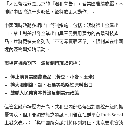
「人民幣走弱是北京的『溫和警告』，若美國繼續施壓，不
排除中國將進一步貶值，並釋放更大動作」。
中國同時啟動多項出口管制措施，包括：限制稀土金屬出
口、禁止對美部分企業出口具軍民雙用潛力的高階科技產
品，並將更多美企列入「不可靠實體清單」，限制其在中國
境內經營與採購活動。
市場普遍預期下一波反制措施恐包括：
停止購買美國農產品（黃豆、小麥、玉米）
擴大限制鎳、鋰、石墨等戰略性原料出口
鼓勵人民幣資本外流反制美元政策
儘管金融市場壓力升高，共和黨內部也傳出對關稅升級的擔
憂聲浪，但川普顯然無意退讓。川普在社群平台Truth Social
上發文表示：「與中國所有談判將即刻終止，北京要求會談