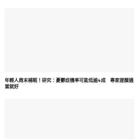
年輕人周末補眠！研究：憂鬱症機率可能低逾4成 專家提醒適
當就好