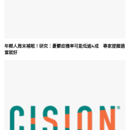
年輕人周末補眠！研究：憂鬱症機率可能低逾4成 專家提醒適
當就好