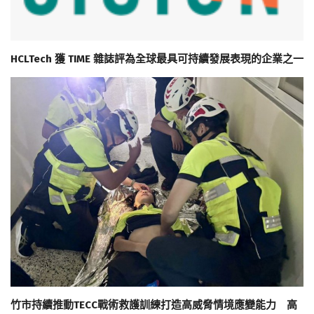
HCLTech 獲 TIME 雜誌評為全球最具可持續發展表現的企業之一
竹市持續推動TECC戰術救護訓練打造高威脅情境應變能力 高