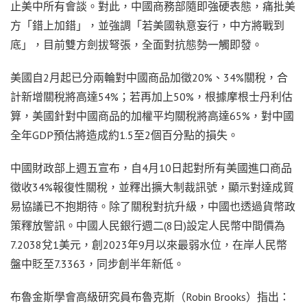
止美中所有會談。對此，中國商務部隨即強硬表態，痛批美
方「錯上加錯」，並強調「若美國執意妄行，中方將戰到
底」，目前雙方劍拔弩張，全面對抗態勢一觸即發。
美國自2月起已分兩輪對中國商品加徵20%、34%關稅，合
計新增關稅將高達54%；若再加上50%，根據摩根士丹利估
算，美國針對中國商品的加權平均關稅將高達65%，對中國
全年GDP預估將造成約1.5至2個百分點的損失。
中國財政部上週五宣布，自4月10日起對所有美國進口商品
徵收34%報復性關稅，並釋出擴大制裁訊號，顯示對達成貿
易協議已不抱期待。除了關稅對抗升級，中國也透過貨幣政
策釋放警訊。中國人民銀行週二(8日)設定人民幣中間價為
7.2038兌1美元，創2023年9月以來最弱水位，在岸人民幣
盤中貶至7.3363，同步創半年新低。
布魯金斯學會高級研究員布魯克斯（Robin Brooks）指出：