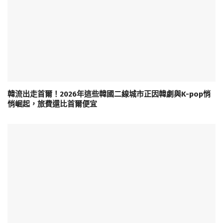
韓流出走首爾！2026年這些韓國二線城市正因韓劇與K-pop悄
悄崛起，旅費還比首爾便宜