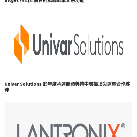
Bitget 推出差價合約私募跟單交易功能
Univar Solutions 於年度承運商頒獎禮中表揚頂尖運輸合作夥
伴