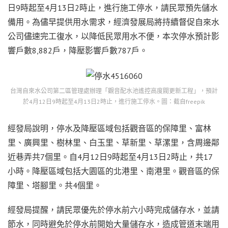
日9時起至4月13日2時止，進行施工停水，請民眾預先儲水
備用。為儘早提供用水需求，經濟發展局將持續督促自來水
公司儘速完工復水，以降低民眾用水不便，本次停水預計影
響戶數8,882戶，降壓影響戶數787戶。
台灣自來水公司第二區管理處辦理「觀音配水池遙控高度閥更新工程」，預計
於4月12日9時起至4月13日2時止，進行施工停水。圖：截自freepik
經發局說明，停水及降壓區域包括觀音區的保障里、富林
里、廣興里、樹林里、白玉里、草新里、草漯里，含周邊鄰
近巷弄共7個里。自4月12日9時起至4月13日2時止，共17
小時。降壓區域包括大園區的北港里、南港里。觀音區的保
障里、塔腳里。共4個里。
經發局提醒，請民眾優先於停水前六小時完成儲存水，並請
節水，同時避免於停水前開始大量儲存水，造成管道末端用