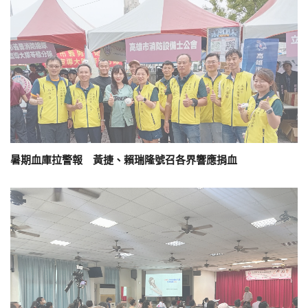
暑期血庫拉警報 黃捷、賴瑞隆號召各界響應捐血