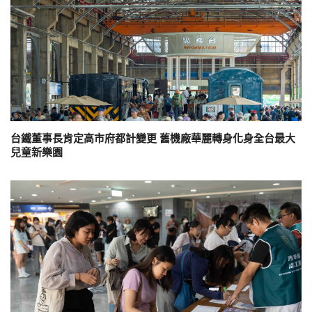
台鐵董事長肯定高市府都計變更 舊機廠華麗轉身化身全台最大
兒童新樂園