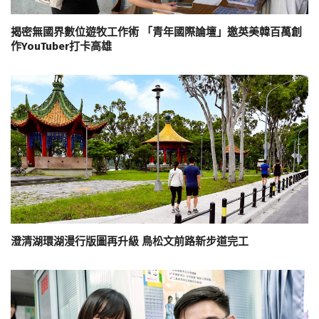
揭密無國界數位遊牧工作術 「青年國際論壇」邀英美韓百萬創
作YouTuber打卡高雄
澄清湖環湖漫行版圖再升級 鳥松文前路新步道完工