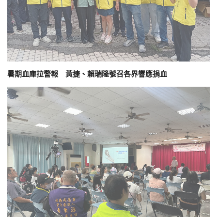
暑期血庫拉警報 黃捷、賴瑞隆號召各界響應捐血