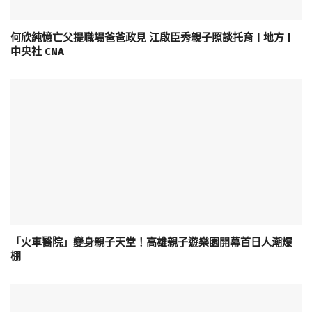
何欣純憶亡父提職場爸爸政見 江啟臣秀親子照談托育 | 地方 |
中央社 CNA
「火車醫院」變身親子天堂！高雄親子遊樂園開幕首日人潮爆
棚