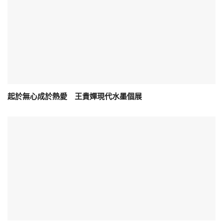
起於無心成於熱愛 王貴嬋現代水墨個展