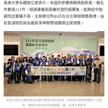
長庚大學永續辦公室表示，本屆的參賽規模再創新高，報名
件數達215件，經過書審與面審的激烈競賽後，能夠從中脫
穎而出實屬不易，主辦單位昨(8)日在台北舉辦頒獎典禮，由
校長湯明哲與永續長李坤穆帶領團隊出席領獎。
長庚大學在永續發展及永續行動擁有豐沛能量，未來將持續發揮醫療人文優
勢，推動各項社會與產業議題。圖：長庚大學提供