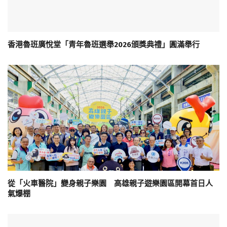
香港魯班廣悅堂「青年魯班選舉2026頒獎典禮」圓滿舉行
從「火車醫院」變身親子樂園 高雄親子遊樂園區開幕首日人
氣爆棚