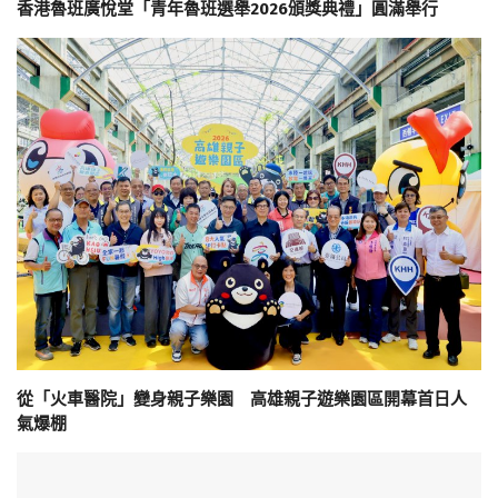
香港魯班廣悅堂「青年魯班選舉2026頒獎典禮」圓滿舉行
從「火車醫院」變身親子樂園 高雄親子遊樂園區開幕首日人
氣爆棚