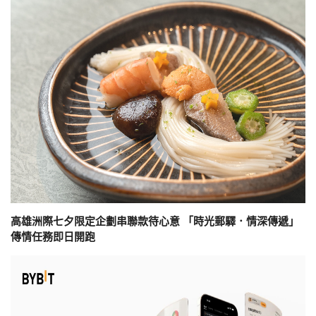
高雄洲際七夕限定企劃串聯款待心意 「時光郵驛．情深傳遞」
傳情任務即日開跑