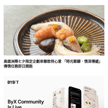
高雄洲際七夕限定企劃串聯款待心意 「時光郵驛．情深傳遞」
傳情任務即日開跑