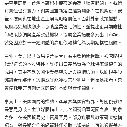
要重申的是，台灣不該也不能被定義為「順差問題」。我們
有責任也有實力，與美國重新定位經貿關係：在供應鏈、安
全、技術與在地生產上展現戰略價值。面對外部政策變動，
政府必須加快腳步，協助產業強化韌性、並提出更具前瞻性
的政策協調與產業應變機制，協助企業拓展多元出口市場，
避免因為對單一經濟體的高度依賴轉化為長期結構性風險。
另外，美方以「貿易逆差過大」為由發動關稅戰，卻忽略現
代製造業的本質特性。許多出口產品實為全球供應鏈協作的
成果，其中不乏美國企業參與設計與採購環節。以關稅手段
懲罰合作夥伴，短期或許能獲得某些利益，但長遠來看，只
會侵蝕雙方長期建立的信任基礎與合作關係。
事實上，美國國內的媒體、產業界與國會各界，對關稅戰也
是意見分歧。主流媒體指出，此次關稅涵蓋範圍之廣、對象
之多，在美國貿易史上實屬罕見。部分媒體與政策研究機構
認為，對長期合作的經貿夥伴採取此類措施，可能影響美方