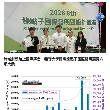
跨域創新躍上國際舞台 義守大學勇奪綠點子國際發明競賽六
項大獎