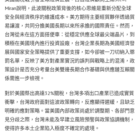
Miran說明，此波關稅政策背後的核心思維是重新分配全球
安全與經濟秩序的維護成本。美方期待主要經貿夥伴透過貿
易讓渡，共同分擔美國長期以來所承擔的國際責任。然而，
台灣從未在這方面搭便車：從穩定供應全球最尖端晶片，到
積極在美國境內進行投資設廠，台灣企業長期為美國經濟發
展與國家安全策略提供了重要支撐，如今卻被一刀切納入懲
罰名單，反映了美方對產業實況的誤判與戰略上的混淆，政
策設計是否充分考量台美雙邊長期合作基礎與供應鏈互賴關
係需進一步檢視。
對於美國祭出高達32%關稅，台灣多項出口產業已造成實質
衝擊，台灣政府面對這波政策轉向，反應顯得遲緩，且缺乏
明確的應對策略。當美國內部政策尚處於調整期、各部門意
見分歧之際，台灣未能及早建立風險預警與政策協調機制，
使得許多本土企業陷入極度不確定的處境。