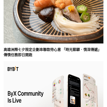
高雄洲際七夕限定企劃串聯款待心意 「時光郵驛．情深傳遞」
傳情任務即日開跑