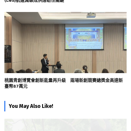
(LNG)航運減碳成供應韌性關鍵
桃園青創博覽會創新能量再升級 兩場新創競賽總獎金高達新
臺幣87萬元
You May Also Like!