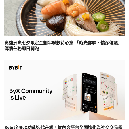
高雄洲際七夕限定企劃串聯款待心意 「時光郵驛．情深傳遞」
傳情任務即日開跑
Bybit的ByX功能迭代升級，從內容平台全面進化為社交交易樞