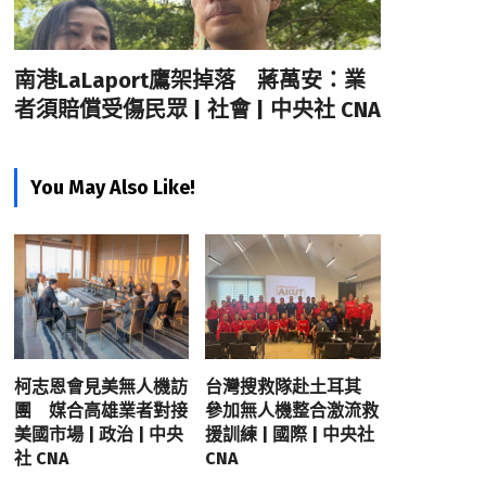
南港LaLaport鷹架掉落 蔣萬安：業
者須賠償受傷民眾 | 社會 | 中央社 CNA
You May Also Like!
柯志恩會見美無人機訪
台灣搜救隊赴土耳其
團 媒合高雄業者對接
參加無人機整合激流救
美國市場 | 政治 | 中央
援訓練 | 國際 | 中央社
社 CNA
CNA