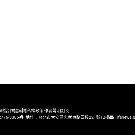
聯絡
合作提案
隱私權政策
作者聲明
訂閱
776-3386
地址：台北市大安區忠孝東路四段221號12樓
lifenews.