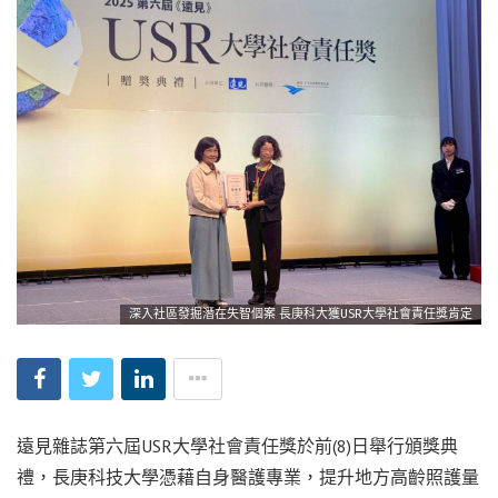
深入社區發掘潛在失智個案 長庚科大獲USR大學社會責任獎肯定
遠見雜誌第六屆USR大學社會責任獎於前(8)日舉行頒獎典
禮，長庚科技大學憑藉自身醫護專業，提升地方高齡照護量