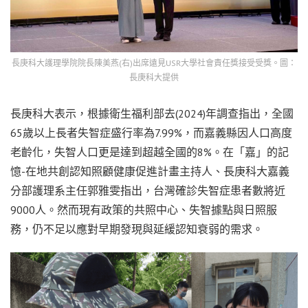
長庚科大護理學院院長陳美燕(右)出席遠見USR大學社會責任獎接受受獎。圖：
長庚科大提供
長庚科大表示，根據衛生福利部去(2024)年調查指出，全國
65歲以上長者失智症盛行率為7.99%，而嘉義縣因人口高度
老齡化，失智人口更是達到超越全國的8%。在「嘉」的記
憶-在地共創認知照顧健康促進計畫主持人、長庚科大嘉義
分部護理系主任郭雅雯指出，台灣確診失智症患者數將近
9000人。然而現有政策的共照中心、失智據點與日照服
務，仍不足以應對早期發現與延緩認知衰弱的需求。