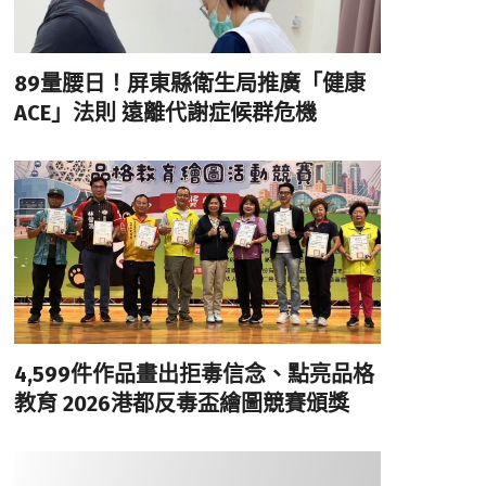
89量腰日！屏東縣衛生局推廣「健康
ACE」法則 遠離代謝症候群危機
4,599件作品畫出拒毒信念、點亮品格
教育 2026港都反毒盃繪圖競賽頒獎