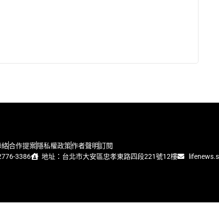
聯絡
合作提案
隱私權政策
作者聲明
訂閱
776-3386
地址：台北市大安區忠孝東路四段221號12樓
lifenews.