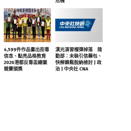
危機
4,599件作品畫出拒毒
漢光演習榴彈掉落 陸
信念、點亮品格教育
勤部：未裝引信藥包、
2026港都反毒盃繪圖
快解鎖鬆脫納檢討 | 政
競賽頒獎
治 | 中央社 CNA