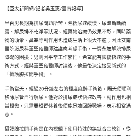
【亞太新聞網/記者吳玉惠/臺南報導】
半百男長期為排尿問題所苦，包括尿速緩慢、尿流斷斷續
續、解尿排不乾淨等狀況。經藥物治療仍效果不彰，同時藥
物的頭暈、鼻塞等副作用也造成生活上很大不適；因此安南
醫院泌尿科董聖雍醫師建議應考慮手術，一勞永逸解決排尿
障礙的困擾；男則因平常工作繁忙，希望能有恢復快速的手
術方式。經與董聖雍醫師討論後，他最後決定接受新式的
「攝護腺拉開手術」。
手術當天，經過20分鐘左右的輕度麻醉手術後，隔天便順利
移除尿管自行解尿。他對於排尿症狀快速改善，副作用也相
當輕微，只需要短暫休養後便能迅速回歸職場，表示相當滿
意。
攝護腺拉開手術是在內視鏡下使用特殊的鎳鈦合金軟釘，從