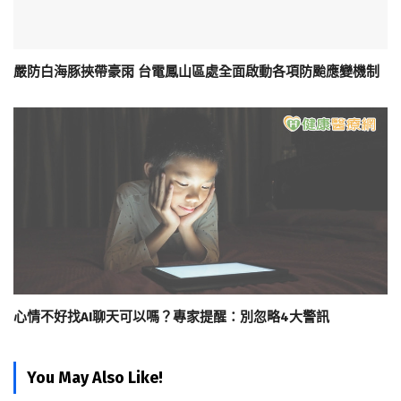
嚴防白海豚挾帶豪雨 台電鳳山區處全面啟動各項防颱應變機制
心情不好找AI聊天可以嗎？專家提醒：別忽略4大警訊
You May Also Like!