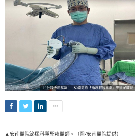
20分鐘快速解決！ 50歲男靠「攝護腺拉開術」甩排尿障礙
▲安南醫院泌尿科董聖雍醫師。（圖/安南醫院提供）