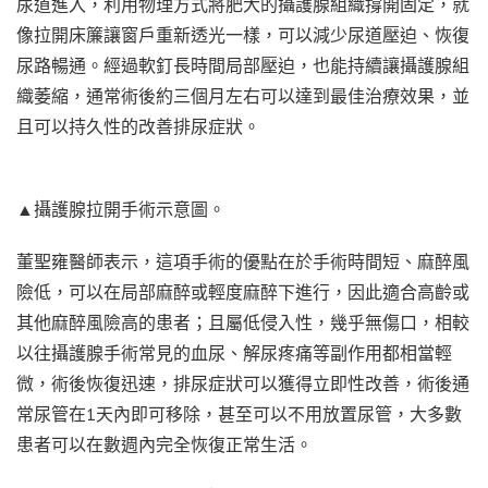
尿道進入，利用物理方式將肥大的攝護腺組織撐開固定，就
像拉開床簾讓窗戶重新透光一樣，可以減少尿道壓迫、恢復
尿路暢通。經過軟釘長時間局部壓迫，也能持續讓攝護腺組
織萎縮，通常術後約三個月左右可以達到最佳治療效果，並
且可以持久性的改善排尿症狀。
▲攝護腺拉開手術示意圖。
董聖雍醫師表示，這項手術的優點在於手術時間短、麻醉風
險低，可以在局部麻醉或輕度麻醉下進行，因此適合高齡或
其他麻醉風險高的患者；且屬低侵入性，幾乎無傷口，相較
以往攝護腺手術常見的血尿、解尿疼痛等副作用都相當輕
微，術後恢復迅速，排尿症狀可以獲得立即性改善，術後通
常尿管在1天內即可移除，甚至可以不用放置尿管，大多數
患者可以在數週內完全恢復正常生活。