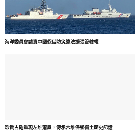
海洋委員會譴責中國假借防災違法擴張管轄權
珍貴古砲重現左堆蕭屋，傳承六堆保鄉衛土歷史記憶