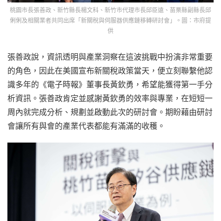
桃園市長張善政、新竹縣長楊文科、新竹市代理市長邱臣遠、苗栗縣副縣長邱
俐俐及相關業者共同出席「新關稅與伺服器供應鏈移轉研討會」。圖：市府提
供
張善政說，資訊透明與產業洞察在這波挑戰中扮演非常重要
的角色，因此在美國宣布新關稅政策當天，便立刻聯繫他認
識多年的《電子時報》董事長黃欽勇，希望能獲得第一手分
析資訊。張善政肯定並感謝黃欽勇的效率與專業，在短短一
周內就完成分析、規劃並啟動此次的研討會。期盼藉由研討
會讓所有與會的產業代表都能有滿滿的收穫。