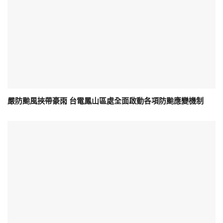
嚴防颱風挾帶豪雨 台電鳳山區處全面啟動各項防颱應變機制