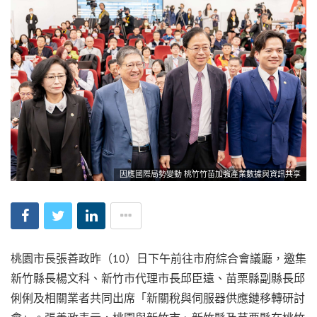
因應國際局勢變動 桃竹竹苗加強產業數據與資訊共享
桃園市長張善政昨（10）日下午前往市府綜合會議廳，邀集
新竹縣長楊文科、新竹市代理市長邱臣遠、苗栗縣副縣長邱
俐俐及相關業者共同出席「新關稅與伺服器供應鏈移轉研討