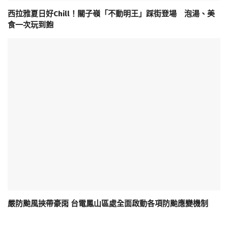
西拉雅夏日好Chill！關子嶺「不動明王」踩街登場 泡湯、美
食一次玩到飽
嚴防颱風挾帶豪雨 台電鳳山區處全面啟動各項防颱應變機制