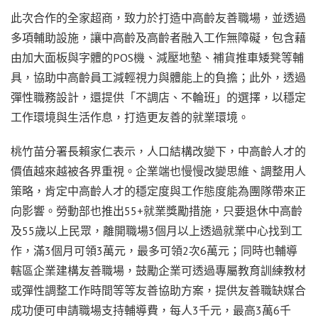
此次合作的全家超商，致力於打造中高齡友善職場，並透過
多項輔助設施，讓中高齡及高齡者融入工作無障礙，包含藉
由加大面板與字體的POS機、減壓地墊、補貨推車矮凳等輔
具，協助中高齡員工減輕視力與體能上的負擔；此外，透過
彈性職務設計，還提供「不調店、不輪班」的選擇，以穩定
工作環境與生活作息，打造更友善的就業環境。
桃竹苗分署長賴家仁表示，人口結構改變下，中高齡人才的
價值越來越被各界重視。企業端也慢慢改變思維、調整用人
策略，肯定中高齡人才的穩定度與工作態度能為團隊帶來正
向影響。勞動部也推出55+就業獎勵措施，只要退休中高齡
及55歲以上民眾，離開職場3個月以上透過就業中心找到工
作，滿3個月可領3萬元，最多可領2次6萬元；同時也輔導
轄區企業建構友善職場，鼓勵企業可透過專屬教育訓練教材
或彈性調整工作時間等等友善協助方案，提供友善職缺媒合
成功便可申請職場支持輔導費，每人3千元，最高3萬6千