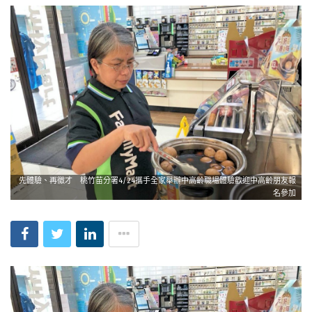
先體驗、再徵才 桃竹苗分署4/24攜手全家舉辦中高齡職場體驗歡迎中高齡朋友報
名參加