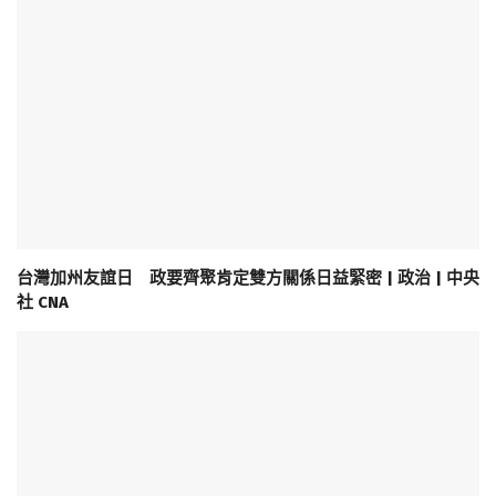
台灣加州友誼日 政要齊聚肯定雙方關係日益緊密 | 政治 | 中央
社 CNA