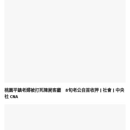
桃園平鎮老婦被打死陳屍客廳 8旬老公自首收押 | 社會 | 中央
社 CNA