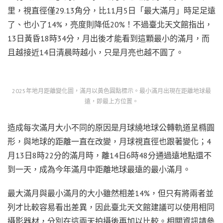
里，視直徑僅29.13角分，比11月5日「最大滿月」時足足遠
了、也小了14%，亮度則降低20%！不過臺北天文館指出，
13日黃昏18時34分，月出後才能看到這顆最小的滿月，而
且越接近14日清晨時越小，只是月亮也越不圓了。
2025年地月距離變化圖，滿月以黃色圓點標示。最小滿月出現在距離地球最
遠，即最上方位置。
造成每次滿月大小不同的原因是月球繞地球公轉軌道呈橢圓
形，與地球的距離一直在改變，月球視直徑也跟著變化；4
月13日8時22分的滿月時，離14日6時48分通過遠地點還不
到一天，成為今年滿月中距離地球最遠的最小滿月。
最大滿月與最小滿月的大小雖然相差14%，但只有將兩者並
列才比較容易看出差異，因此臺北天文館建議可以使用相同
攝影器材，分別在這兩天拍攝後再加以比較。相關資訊請參