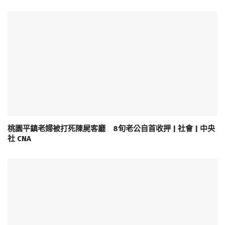
桃園平鎮老婦被打死陳屍客廳 8旬老公自首收押 | 社會 | 中央
社 CNA