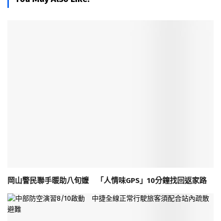
岡山警民聯手暖助八旬嬤 「人情味GPS」10分鐘找回返家路