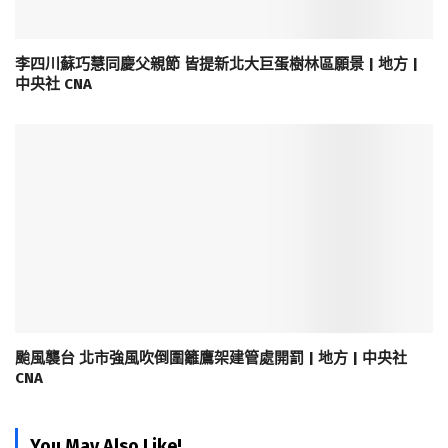
李四川蘇巧慧同慶父親節 皆提新北大巨蛋樹林區願景 | 地方 |
中央社 CNA
颱風襲台 北市強風吹倒圍籬鷹架建管處開罰 | 地方 | 中央社
CNA
You May Also Like!