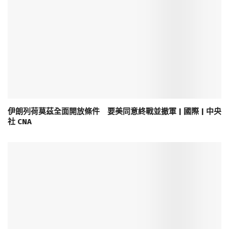
伊朗列荷莫茲全面開放條件 要美同意終戰並撤軍 | 國際 | 中央
社 CNA