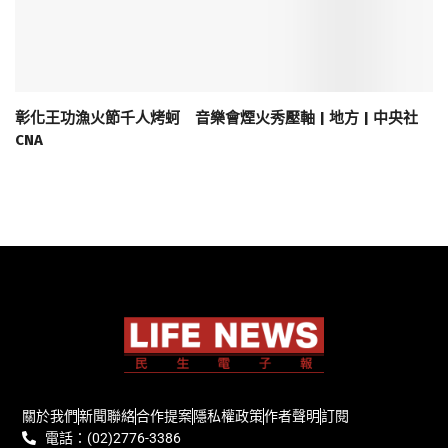
彰化王功漁火節千人烤蚵 音樂會煙火秀壓軸 | 地方 | 中央社
CNA
關於我們
新聞聯絡
合作提案
隱私權政策
作者聲明
訂閱
電話：(02)2776-3386