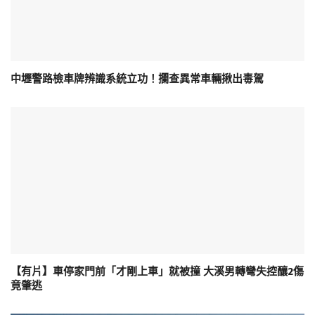
中壢警路檢車牌辨識系統立功！攔查異常車輛揪出毒駕
【有片】車停家門前「才剛上車」就被撞 大溪男轉彎失控釀2傷
竟肇逃