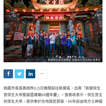
新屋保生宮見證歷史 促進地方信仰與社會責任
桃園市長張善政昨(12)日晚間前往新屋區，出席「新屋保生
宮保生大帝聖誕暨建廟60週年慶」。張善政表示，保生宮主
祀保生大帝，原供奉於在地居民郭家，60年前由地方士紳倡