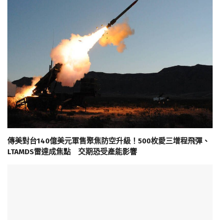
傳美對台140億美元軍售聚焦防空升級！500枚愛三增程飛彈、
LTAMDS雷達成焦點 交期恐受產能影響