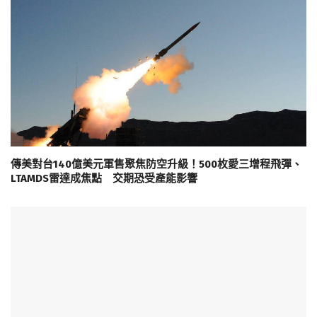
傳美對台140億美元軍售聚焦防空升級！500枚愛三增程飛彈、
LTAMDS雷達成焦點 交期恐受產能影響