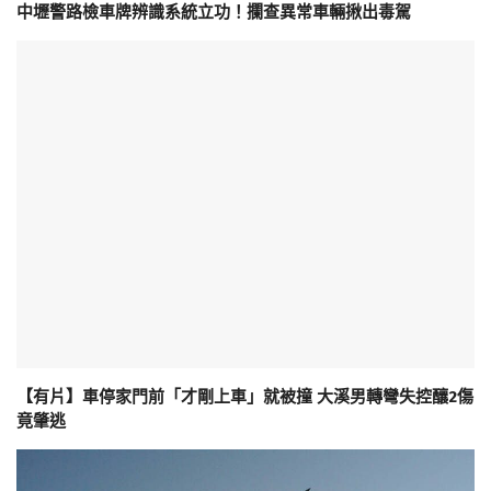
中壢警路檢車牌辨識系統立功！攔查異常車輛揪出毒駕
【有片】車停家門前「才剛上車」就被撞 大溪男轉彎失控釀2傷
竟肇逃