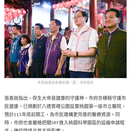
市長張善政參香祈福。圖：市府提供
張善政指出，保生大帝是健康的守護神，市府亦積極守護市
民健康，已規劃於八德霄裡公園設置桃園第一座市立醫院，
預計115年底前開工，為市民建構更完善的醫療資源。同
時，市府也會嚴格把關SRF進入桃園科學園區的設廠申請程
序，確保環境品質不受影響。