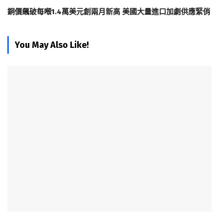
銅價飆破每噸1.4萬美元創兩月新高 美國大量進口加劇供應緊俏
You May Also Like!