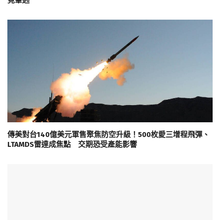
傳美對台140億美元軍售聚焦防空升級！500枚愛三增程飛彈、
LTAMDS雷達成焦點 交期恐受產能影響