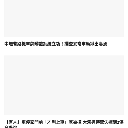
中壢警路檢車牌辨識系統立功！攔查異常車輛揪出毒駕
【有片】車停家門前「才剛上車」就被撞 大溪男轉彎失控釀2傷
竟肇逃