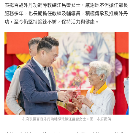
表揚百歲外丹功輔導教練江呂鑾女士，感謝她不但擔任鄰長
服務多年，也長期擔任教練及輔導員，積極傳承及推廣外丹
功，至今仍堅持鍛鍊不懈，保持活力與健康。
市府表揚百歲外丹功輔導教練江呂鑾女士。圖：市府提供