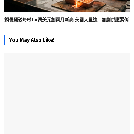
銅價飆破每噸1.4萬美元創兩月新高 美國大量進口加劇供應緊俏
You May Also Like!