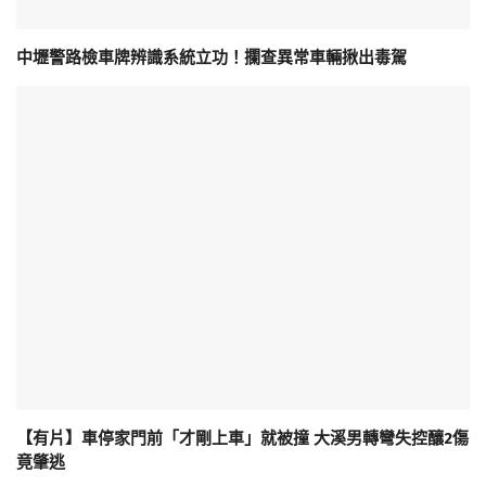
中壢警路檢車牌辨識系統立功！攔查異常車輛揪出毒駕
【有片】車停家門前「才剛上車」就被撞 大溪男轉彎失控釀2傷
竟肇逃