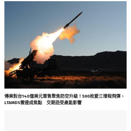
傳美對台140億美元軍售聚焦防空升級！500枚愛三增程飛彈、
LTAMDS雷達成焦點 交期恐受產能影響