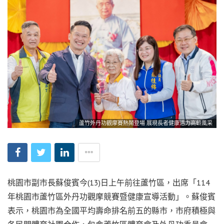
蘆竹外丹功觀摩賽熱鬧登場 展現長者健康活力高齡風采
桃園市副市長蘇俊賓今(13)日上午前往蘆竹區，出席「114
年桃園市蘆竹區外丹功觀摩競賽暨健康宣導活動」。蘇俊賓
表示，桃園市為全國平均壽命排名前五的縣市，市府積極與