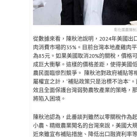
彰化蛋農陳秋
從數據來看，陳秋池說明，2024年美國出
肉消費市場的35%。目前台灣本地產雞肉平
為85元。如果美國取消20%的關稅，價格
成巨大衝擊。這樣的價格差距，使得美國
農民面臨慘烈競爭。 陳秋池對政府補貼等
屬權宜之計，“補貼政策只是治標不治本”
效且全面保護台灣弱勢農牧產業的策略，
將陷入困境。
陳秋池認為，此番談判雖然以零關稅作為
小農、精緻農業聞名的台灣來說，美國大
近來雖宣布補貼措施、降低出口融資利率