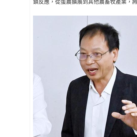
鎖反應，從蛋農擴展到其他農畜牧產業，