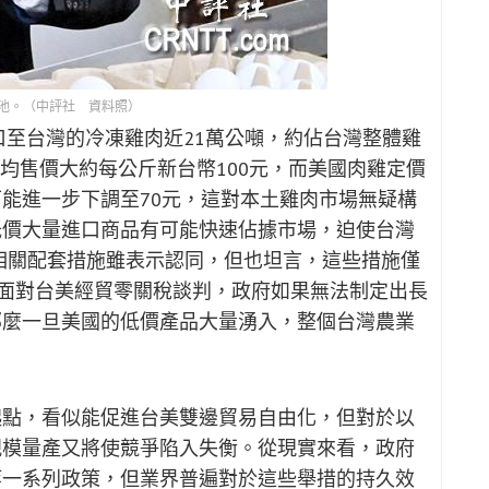
池。（中評社 資料照）
口至台灣的冷凍雞肉近21萬公噸，約佔台灣整體雞
均售價大約每公斤新台幣100元，而美國肉雞定價
可能進一步下調至70元，這對本土雞肉市場無疑構
低價大量進口商品有可能快速佔據市場，迫使台灣
相關配套措施雖表示認同，但也坦言，這些措施僅
。面對台美經貿零關稅談判，政府如果無法制定出長
那麼一旦美國的低價產品大量湧入，整個台灣農業
起點，看似能促進台美雙邊貿易自由化，但對於以
規模量產又將使競爭陷入失衡。從現實來看，政府
等一系列政策，但業界普遍對於這些舉措的持久效