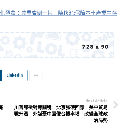
化蛋農：農業會倒一片 陳秋池:保障本土產業生存
Linkedin
Next Article
院
川普課徵對等關稅 北京強硬回應 美中貿易
戰升溫 外媒憂中國侵台機率增 改變全球政
治局勢