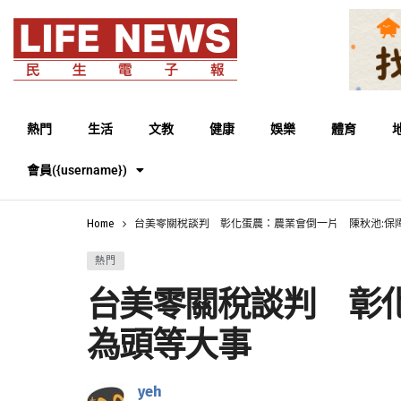
熱門
生活
文教
健康
娛樂
體育
會員({username})
Home
台美零關稅談判 彰化蛋農：農業會倒一片 陳秋池:保
熱門
台美零關稅談判 彰
為頭等大事
yeh