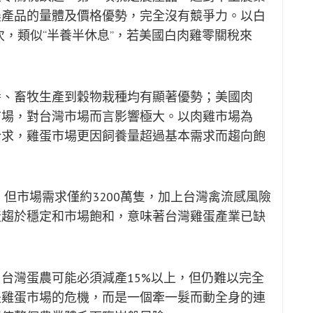
農產品的量體及價格優勢，完全沒有競爭力。以白
次，類似“半養半休息”，若美國白肉雞零關稅來
養、畜牧生產到穀物栽種均有顯著優勢；美國肉
市場，對台灣市場而言影響極大。以肉雞市場為
於求，雞蛋市場更因飼養量超過基本需求而趨向飽
，但市場需求僅約3200萬隻，加上台灣禽流感風險
產趨於穩定和市場飽和，意味著台灣雞蛋產業已缺
台灣蛋農可能必須減產15%以上，但仍難以完全
是雞蛋市場的危機，而是一個牽一髮而動全身的連