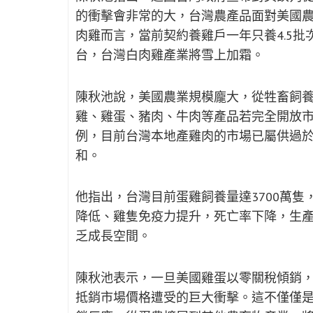
的衝擊會非常的大，台灣農產品面對美國
肉雞而言，當前契約養雞戶一年只養4.5批
台，台灣白肉雞產業將雪上加霜。
陳秋池說，美國農業規模龐大，從牲畜飼
雞、雞蛋、豬肉、牛肉等產品若完全開放
例，目前台灣本地產雞肉的市場已屬供過
和。
他指出，台灣目前蛋雞飼養量達3700萬隻
降低、雞隻免疫力提升，死亡率下降，生
乏成長空間。
陳秋池表示，一旦美國雞蛋以零關稅傾銷，
抵銷市場價格遭受的巨大衝擊。這不僅僅