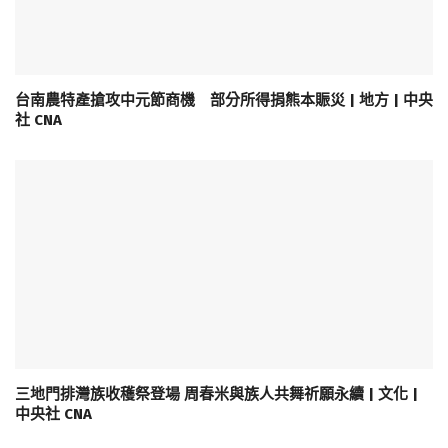
台南農特產搶攻中元節商機 部分所得捐熊本賑災 | 地方 | 中央
社 CNA
三地門排灣族收穫祭登場 周春米與族人共舞祈願永續 | 文化 |
中央社 CNA