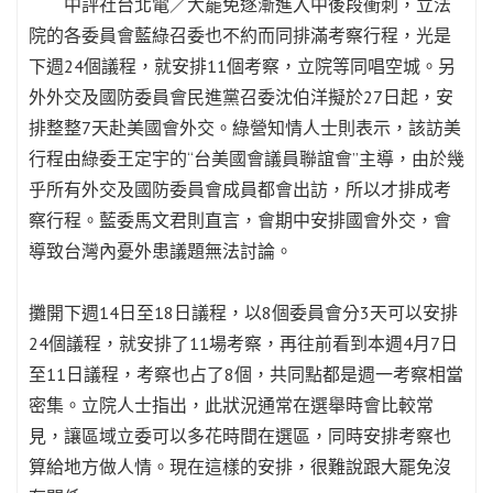
中評社台北電／大罷免逐漸進入中後段衝刺，立法
院的各委員會藍綠召委也不約而同排滿考察行程，光是
下週24個議程，就安排11個考察，立院等同唱空城。另
外外交及國防委員會民進黨召委沈伯洋擬於27日起，安
排整整7天赴美國會外交。綠營知情人士則表示，該訪美
行程由綠委王定宇的“台美國會議員聯誼會”主導，由於幾
乎所有外交及國防委員會成員都會出訪，所以才排成考
察行程。藍委馬文君則直言，會期中安排國會外交，會
導致台灣內憂外患議題無法討論。
攤開下週14日至18日議程，以8個委員會分3天可以安排
24個議程，就安排了11場考察，再往前看到本週4月7日
至11日議程，考察也占了8個，共同點都是週一考察相當
密集。立院人士指出，此狀況通常在選舉時會比較常
見，讓區域立委可以多花時間在選區，同時安排考察也
算給地方做人情。現在這樣的安排，很難說跟大罷免沒