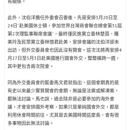
有關係。
此外，沈伯洋擔任外委會召委後，先是安排3月20日至
24日“赴美國休士頓，參加世界台灣商會聯合總會第31屆
第2次理監事聯席會議”，最終僅民進黨立委林楚茵、羅
美玲及民眾黨立委林憶君赴美，安排會議的沈伯洋卻未
出訪，但外交委員會也因此沒有開會。這次沈將再安排4
月27日至5月3日赴美國進行國會外交，整整橫跨一週，
其中更包含兩次院會。
同為外交委員會的藍委馬文君就指出，這個會期真的是
有史以來最少實質開會的會期，無論是法案或解凍案，
都無法討論。馬也說，過去除非是必要參加的海外會
議，才會安排國外考察，如果只是單純國會外交，都是
利用休會時間前往，尤其是去美國時間這麼長，會有很
多事物因此無法討論。