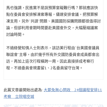
馬也強調，民進黨不是說預算窒礙難行嗎？那就應該快
點在委員會安排解凍案專報，儘速安排會議，把預算解
凍支用，另外“共諜”問題、美國國防採購問題都很值得討
論，但卻利用會期時間要赴美國會外交，大幅壓縮議案
討論時間。
不過綠營知情人士則表示，該訪美行程由“台美國會議員
聯誼會”主導，由於幾乎所有外交國防委員會成員都會出
訪，再加上這次行程橫跨一周，因此直接排成考察行
程，不過委員會規畫留1、2名委員留守台灣。
此篇文章最開始出處為:
大罷免無心問政 24個議程安排11
考察 立院唱空城