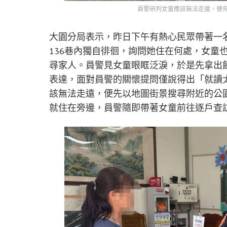
員警研判女童應該無法走遠，便
大園分局表示，昨日下午有熱心民眾帶著一
136巷內獨自徘徊，詢問她住在何處，女童
尋家人。員警見女童眼眶泛淚，於是先拿出
表達，面對員警的關懷提問僅說得出「就讀
該無法走遠，便先以地圖街景搜尋附近的公
就住在旁邊，員警隨即帶著女童前往逐戶查