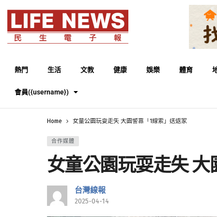
熱門
生活
文教
健康
娛樂
體育
會員({username})
Home
女童公園玩耍走失 大園警靠「1線索」送返家
合作媒體
女童公園玩耍走失 大
台灣線報
2025-04-14