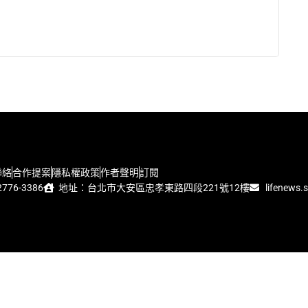
聯絡
合作提案
隱私權政策
作者聲明
訂閱
776-3386
地址：台北市大安區忠孝東路四段221號12樓
lifenews.