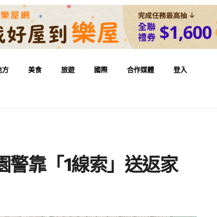
地方
美食
旅遊
國際
合作媒體
登入
園警靠「1線索」送返家