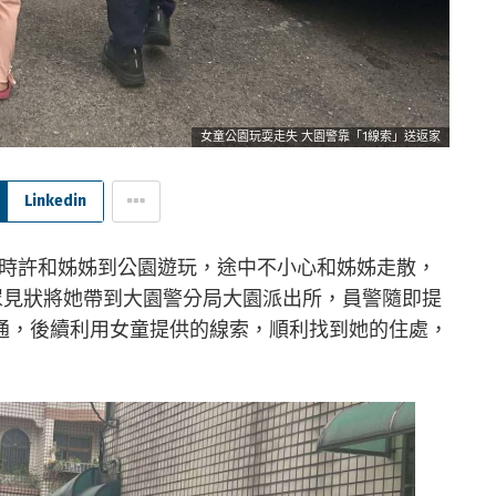
女童公園玩耍走失 大園警靠「1線索」送返家
Linkedin
15時許和姊姊到公園遊玩，途中不小心和姊姊走散，
眾見狀將她帶到大園警分局大園派出所，員警隨即提
通，後續利用女童提供的線索，順利找到她的住處，