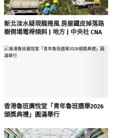
新北淡水疑現龍捲風 房屋鐵皮掉落路
樹倒塌電桿傾斜 | 地方 | 中央社 CNA
香港魯班廣悅堂「青年魯班選舉2026
頒獎典禮」圓滿舉行