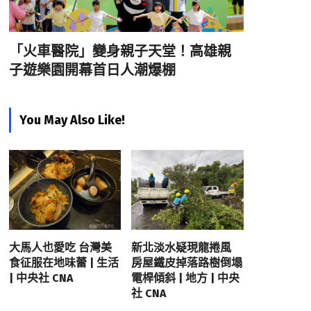
「火車醫院」變身親子天堂！高雄親
子遊樂園開幕首日人潮爆棚
You May Also Like!
大馬人也愛吃 台灣美
新北淡水疑現龍捲風
食征服在地味蕾 | 生活
房屋鐵皮掉落路樹倒塌
| 中央社 CNA
電桿傾斜 | 地方 | 中央
社 CNA