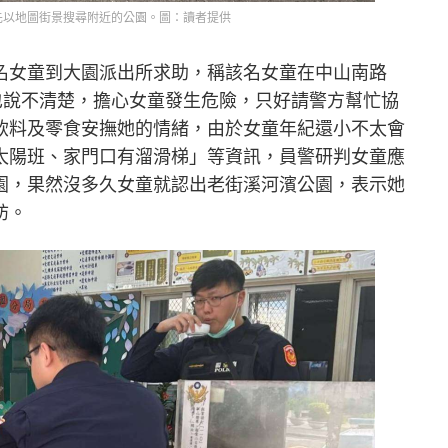
先以地圖街景搜尋附近的公園。圖：讀者提供
名女童到大園派出所求助，稱該名女童在中山南路
也說不清楚，擔心女童發生危險，只好請警方幫忙協
飲料及零食安撫她的情緒，由於女童年紀還小不太會
太陽班、家門口有溜滑梯」等資訊，員警研判女童應
園，果然沒多久女童就認出老街溪河濱公園，表示她
訪。