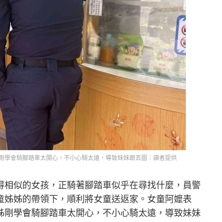
剛學會騎腳踏車太開心，不小心騎太遠，導致妹妹跟丟圖：讀者提供
得相似的女孩，正騎著腳踏車似乎在尋找什麼，員警
童姊姊的帶領下，順利將女童送返家。女童阿嬤表
姊剛學會騎腳踏車太開心，不小心騎太遠，導致妹妹