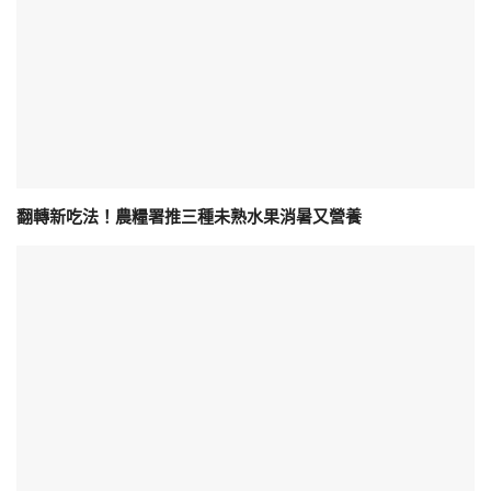
翻轉新吃法！農糧署推三種未熟水果消暑又營養