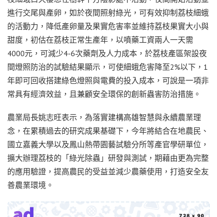
進行交尾與產卵，如於夜間照射綠光，可有效抑制荔枝細蛾
的活動力，降低產卵量及果實危害率並維持荔枝果實大小與
甜度，初估在荔枝正常生產年，以噴藥工資兩人一天需
4000元，可減少4-6次藥劑及人力成本，於荔枝產區架設夜
間燈照防治的試驗結果顯示，可使細蛾危害降至2%以下，1
年即可回收搭建綠色燈照與電費的投入成本，可說是一項非
常具有經濟效益，且兼顧安全環保的創新蟲害防治措施。
農業局長姚志旺表示，為落實建構高雄智慧與永續農業理
念，在累積過去的研究成果基礎下，今年將結合在地農民、
國立嘉義大學以及鳳山熱帶園藝試驗分所等產官學研單位，
擴大辦理荔枝的「綠光除蟲」研發與測試，期藉由更為完整
的應用驗證，提高農民的受益並減少農藥使用，打造安全友
善農業環境。