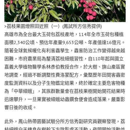
>荔枝果園燈照田近照（一）(鳳試所方信秀提供)
高雄市為全台最大玉荷包荔枝產地，114年全市玉荷包種植
面積2,340公頃、預估年產量9,653公噸、年產值達16億元。
隨著全球氣候暖化有利害蟲孳生，蟲害防治工作變得越來越
困難，市府農業局為釐清荔枝細蛾習性，自110年起與國立
嘉義大學植物醫學系林彥伯教授合作，於大樹、旗山產區實
地調查，經過不斷調整性費洛蒙配方，彙整歷年田間害蟲密
度監測資料以及分子生物鑑定結果，終於確定主要危害物種
為「中華細蛾」，其族群數量會在荔枝果樹開始開花結果時
迅速攀升，一旦果實被細蛾幼蟲鑽食便會造成落果，嚴重影
響日後的收成。
此外，鳳山熱帶園藝試驗分所方信秀副研究員觀察發現，荔
枝細蛾白天棲息在樹幹下方陰影處不活動，夜間開始活動並