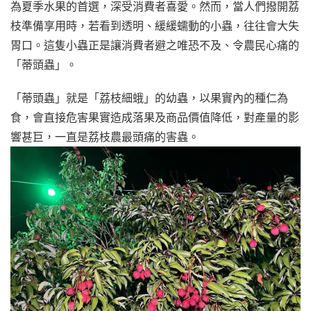
為夏季水果的首選，深受消費者喜愛。然而，當人們撥開荔
枝準備享用時，若看到透明、緩緩蠕動的小蟲，往往會大失
胃口。這隻小蟲正是讓消費者避之唯恐不及、令農民心痛的
「蒂頭蟲」。
「蒂頭蟲」就是「荔枝細蛾」的幼蟲，以果實內的種仁為
食，會直接危害果實造成落果及商品價值降低，對產量的影
響甚巨，一直是荔枝農最頭痛的害蟲。