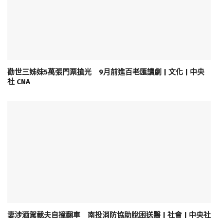
勸世三姊妹5萬張門票搶光 9月前進百老匯讀劇 | 文化 | 中央
社 CNA
妻涉酒駕載夫自撞翻車 南投消防協助脫困送醫 | 社會 | 中央社