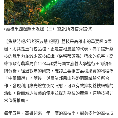
>荔枝果園燈照田近照（三）(鳳試所方信秀提供)
【焦點時報/記者張淑慧 報導】荔枝是高雄市的重要經濟果
樹，尤其是玉荷包品種，更是當地農產的代表。為了提升荔
枝的競爭力並減少荔枝細蛾（俗稱蒂頭蟲）帶來的危害，高
雄市政府農業局自110年起委託國立嘉義大學進行田間調查
與分析。經過數年的研究，確認主要損害荔枝果實的物種為
「中華細蛾」。隨後，與農業部鳳山熱帶園藝試驗分所合
作，發現利用綠光燈在夜間照射，可以有效抑制荔枝細蛾的
活動，從而減少農藥的使用並提升荔枝的產量，這項技術非
常值得推廣。
每年五月，高雄迎來一年一度的荔枝季，甜美多汁的荔枝成