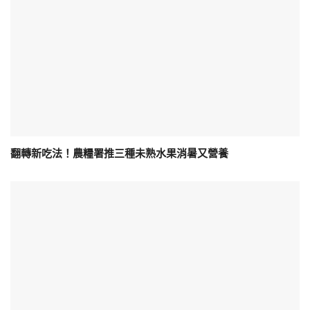
翻轉新吃法！農糧署推三種未熟水果消暑又營養