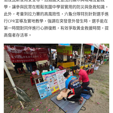
學，讓參與民眾在輕鬆氛圍中學習實用的防災與急救知識。
此外，考量到拉力賽的高風險性，六龜分隊特別針對選手進
行CPR宣導及實地教學，強調在突發意外發生時，選手能在
第一時間對同伴進行心肺復甦，有效爭取黃金救援時間，提
高傷者存活率。