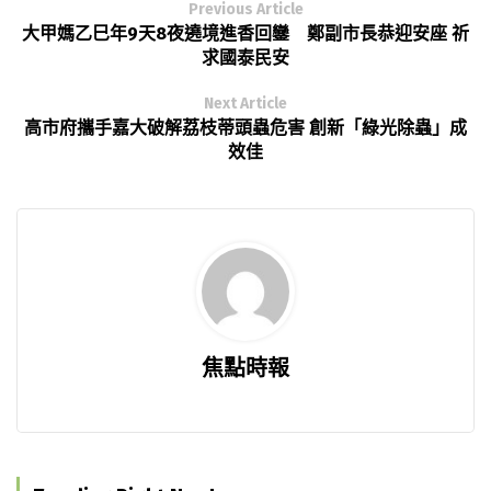
Previous Article
大甲媽乙巳年9天8夜遶境進香回鑾 鄭副市長恭迎安座 祈
求國泰民安
Next Article
高市府攜手嘉大破解荔枝蒂頭蟲危害 創新「綠光除蟲」成
效佳
焦點時報